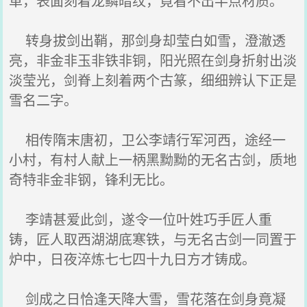
革，表面刻着龙鳞暗纹，竟看不出半点材质。
转身拔剑出鞘，那剑身却莹白如雪，澄澈透
亮，非金非玉非铁非铜，阳光照在剑身折射出淡
淡莹光，剑脊上刻着两个古篆，细细辨认下正是
雪名二字。
相传隋末唐初，卫公李靖行军河西，途经一
小村，有村人献上一柄黑黝黝的无名古剑，质地
奇特非金非钢，锋利无比。
李靖甚爱此剑，遂令一位叶姓巧手匠人重
铸，匠人取西湖湖底寒铁，与无名古剑一同置于
炉中，日夜淬炼七七四十九日方才铸成。
剑成之日恰逢天降大雪，雪花落在剑身竟凝