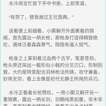
水泠闻言忙放下手中书册，上前笑道，
“有劳了，替我谢过王兄恩典。”
说着便上前细看，小厮解开外面裹着的锦
缎，首先露出一柄长枪，那枪身打造得精致绝
伦，通体泛着森森寒气，隐隐有逼人锐气。
枪身之上篆刻着泣血两个古字，笔意苍劲，
枪头旁还探出一截形似小戟的分叉刃口，形制别
致，大约是特意配合羽林枪法所铸，攻守兼备，
妙用无穷，看上去像是初代北静王所用的兵刃。
水泠正看着长枪赞叹，一旁小厮又解开另一
重锦裹，露出一柄长剑，剑鞘纯黑如墨，非木非