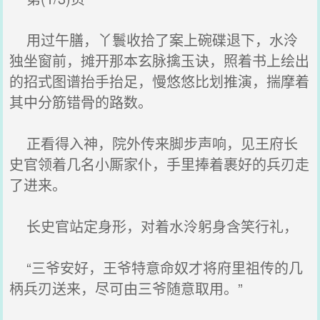
用过午膳，丫鬟收拾了案上碗碟退下，水泠
独坐窗前，摊开那本玄脉擒玉诀，照着书上绘出
的招式图谱抬手抬足，慢悠悠比划推演，揣摩着
其中分筋错骨的路数。
正看得入神，院外传来脚步声响，见王府长
史官领着几名小厮家仆，手里捧着裹好的兵刃走
了进来。
长史官站定身形，对着水泠躬身含笑行礼，
“三爷安好，王爷特意命奴才将府里祖传的几
柄兵刃送来，尽可由三爷随意取用。”