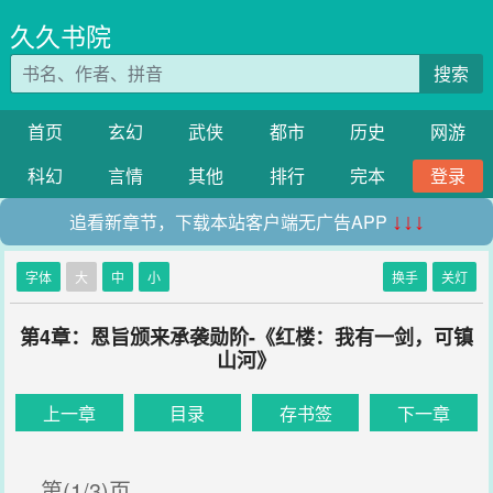
久久书院
搜索
首页
玄幻
武侠
都市
历史
网游
科幻
言情
其他
排行
完本
登录
追看新章节，下载本站客户端无广告APP
↓↓↓
字体
大
中
小
换手
关灯
第4章：恩旨颁来承袭勋阶-《红楼：我有一剑，可镇
山河》
上一章
目录
存书签
下一章
第(1/3)页