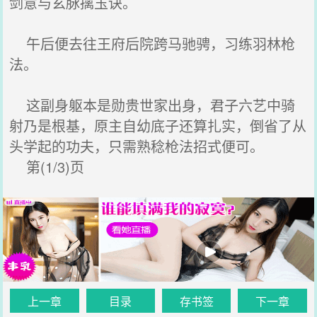
剑意与玄脉擒玉诀。
午后便去往王府后院跨马驰骋，习练羽林枪
法。
这副身躯本是勋贵世家出身，君子六艺中骑
射乃是根基，原主自幼底子还算扎实，倒省了从
头学起的功夫，只需熟稔枪法招式便可。
第(1/3)页
上一章
目录
存书签
下一章