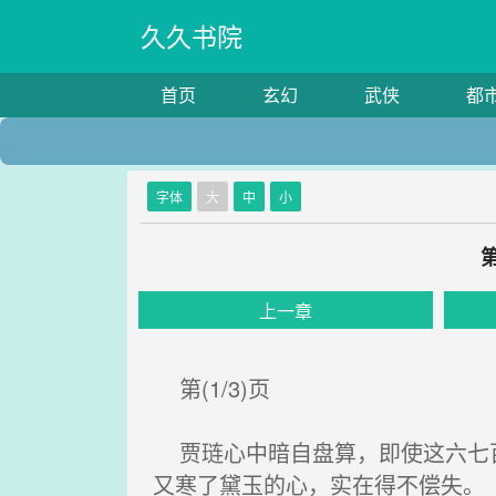
久久书院
首页
玄幻
武侠
都
字体
大
中
小
上一章
第(1/3)页
贾琏心中暗自盘算，即使这六七百
又寒了黛玉的心，实在得不偿失。