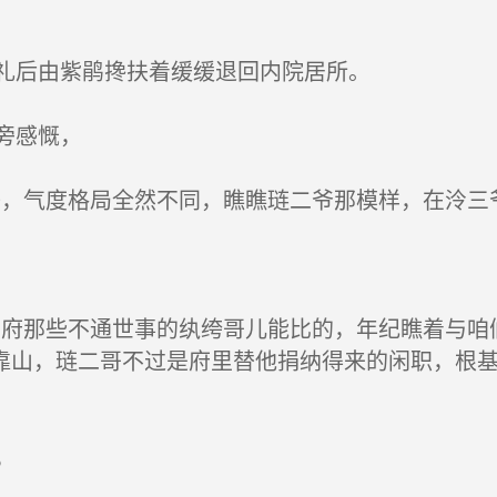
礼后由紫鹃搀扶着缓缓退回内院居所。
旁感慨，
，气度格局全然不同，瞧瞧琏二爷那模样，在泠三
府那些不通世事的纨绔哥儿能比的，年纪瞧着与咱
靠山，琏二哥不过是府里替他捐纳得来的闲职，根
，