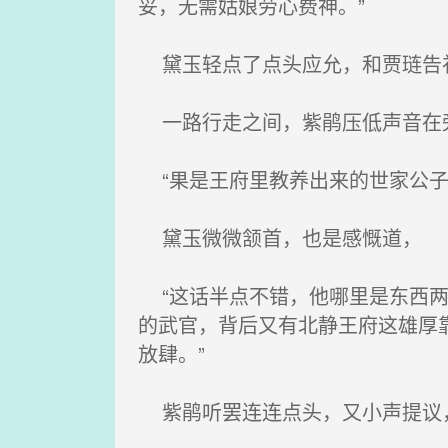
妥，无需姑娘劳心费神。”
黛玉轻点了点头应允，和贾琏告
一路行走之间，紫鹃压低声音在
“果是王府里教养出来的世家公子
黛玉微微颔首，也是感慨道，
“这话半点不错，他哪里是东西两
的武官，背后又有北静王府这雄厚
放肆。”
紫鹃听罢连连点头，又小声提议