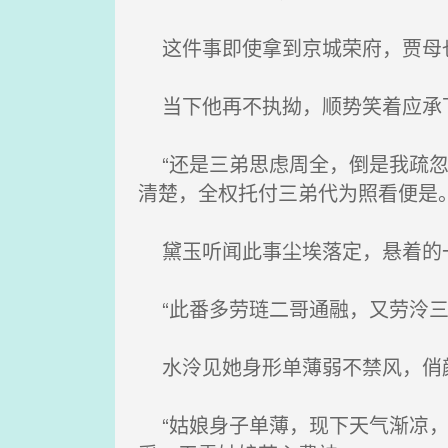
这件事即使拿到京城荣府，贾母也
当下他再不执拗，顺势笑着应承
“还是三弟思虑周全，倒是我疏忽
清楚，全权托付三弟代为照看便是。
黛玉听闻此事尘埃落定，悬着的一
“此番多劳琏二哥通融，又劳泠三
水泠见她身形单薄弱不禁风，俏
“姑娘身子单薄，现下天气渐凉，