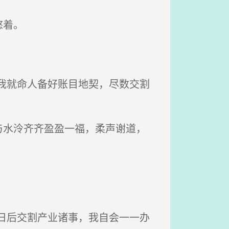
憋着。
我就命人备好账目地契，尽数交割
水泠齐齐盈盈一福，柔声谢道，
日后交割产业诸事，我自会一一办