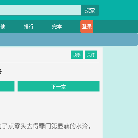
搜索
其他
排行
完本
登录
换手
关灯
》
下一章
了点零头去得罪门第显赫的水泠，