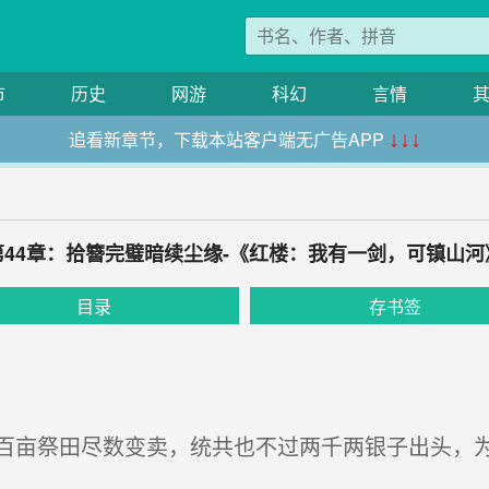
市
历史
网游
科幻
言情
追看新章节，下载本站客户端无广告APP
↓↓↓
第44章：拾簪完璧暗续尘缘-《红楼：我有一剑，可镇山河
目录
存书签
亩祭田尽数变卖，统共也不过两千两银子出头，为