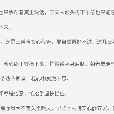
只会帮着黛玉说话，王夫人那头再不乐意也只能
下来，
，既是三弟肯费心代管，那自然再好不过，过几日
”
颗心终于安稳下来，忙微微起身屈膝，朝着贾琏与
爷费心周全，我心中感激不尽。”
颜尽是倦意，忙抬手虚扶拦住，
前厅风大不宜久坐吹风，早些回内院安心静养罢，