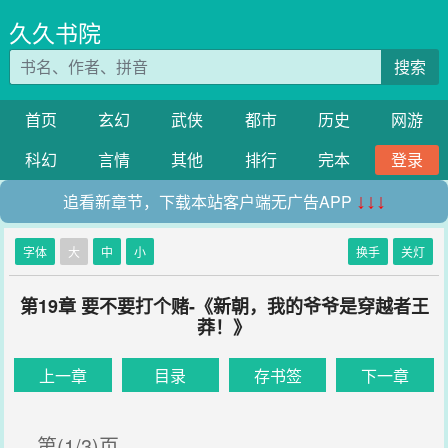
久久书院
搜索
首页
玄幻
武侠
都市
历史
网游
科幻
言情
其他
排行
完本
登录
追看新章节，下载本站客户端无广告APP
↓↓↓
字体
大
中
小
换手
关灯
第19章 要不要打个赌-《新朝，我的爷爷是穿越者王
莽！》
上一章
目录
存书签
下一章
第(1/3)页