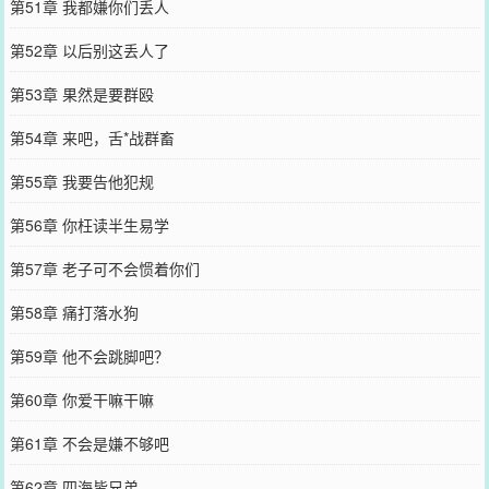
第51章 我都嫌你们丢人
第52章 以后别这丢人了
第53章 果然是要群殴
第54章 来吧，舌*战群畜
第55章 我要告他犯规
第56章 你枉读半生易学
第57章 老子可不会惯着你们
第58章 痛打落水狗
第59章 他不会跳脚吧？
第60章 你爱干嘛干嘛
第61章 不会是嫌不够吧
第62章 四海皆兄弟