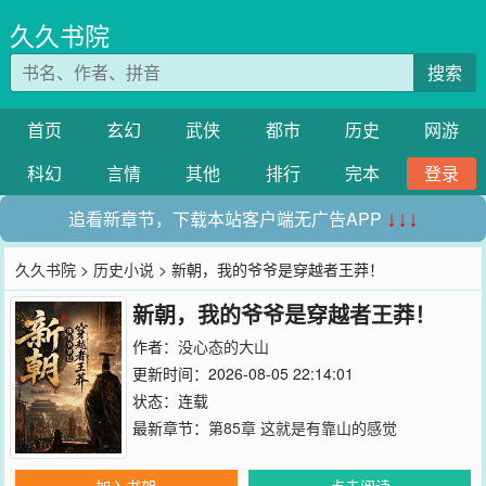
久久书院
搜索
首页
玄幻
武侠
都市
历史
网游
科幻
言情
其他
排行
完本
登录
追看新章节，下载本站客户端无广告APP
↓↓↓
久久书院
>
历史小说
> 新朝，我的爷爷是穿越者王莽！
新朝，我的爷爷是穿越者王莽！
作者：
没心态的大山
更新时间：2026-08-05 22:14:01
状态：连载
最新章节：
第85章 这就是有靠山的感觉
加入书架
点击阅读