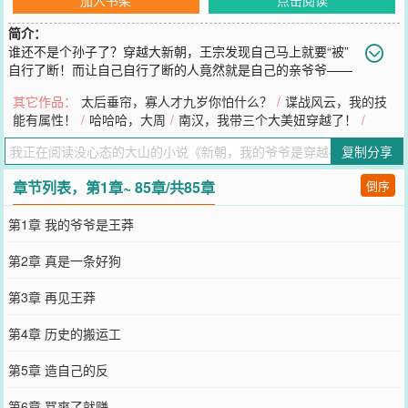
简介：
谁还不是个孙子了？穿越大新朝，王宗发现自己马上就要“被”
自行了断！而让自己自行了断的人竟然就是自己的亲爷爷——
“历史头号穿越者”王莽！“历史头号穿越者”要杀真穿越者？爷爷杀孙
其它作品：
太后垂帘，寡人才九岁你怕什么？
/
谍战风云，我的技
子？好，既然如此，那就别怪我“爷慈孙孝”！反正新朝都已经大厦将
能有属性！
/
哈哈哈，大周
/
南汉，我带三个大美妞穿越了！
/
倾，与其让那位“刘*位面之子*大魔导师*秀儿”得了天下，不如我自己
先倒反天罡……
复制分享
您要是觉得《
新朝，我的爷爷是穿越者王莽！
》还不错的话请不要忘
记向您QQ群和微博微信里的朋友推荐哦！
章节列表，第1章~ 85章/共85章
倒序
第1章 我的爷爷是王莽
第2章 真是一条好狗
第3章 再见王莽
第4章 历史的搬运工
第5章 造自己的反
第6章 骂爽了就赚