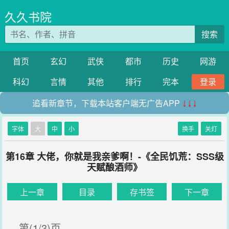
久久书院
搜索
首页
玄幻
武侠
都市
历史
网游
科幻
言情
其他
排行
完本
登录
追看新章节，下载本站客户端无广告APP
↓↓↓
字体
大
中
小
换手
关灯
第16章 大佬，你就是我亲爹啊！-《全民饥荒：SSS级
天赋酿酒师》
上一章
目录
存书签
下一章
第(1/3)页