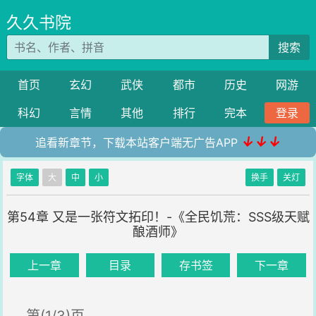
久久书院
搜索
首页
玄幻
武侠
都市
历史
网游
科幻
言情
其他
排行
完本
登录
↓↓↓
追看新章节，下载本站客户端无广告APP
字体
大
中
小
换手
关灯
第54章 又是一张符文拓印！-《全民饥荒：SSS级天赋
酿酒师》
上一章
目录
存书签
下一章