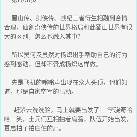
第(1/3)页
蜀山传、剑侠传、战纪三者衍生相融到合情
合理，仙剑奇侠传的世界格局和此蜀山世界有很
大的区别，怎么也融入其中？
所以吴何汉虽然对杨炽出手帮助自己的行为
感到感动，但却不赞成杨炽这样做。
先是飞机的嗡嗡声出现在众人头顶，他们知
道，那是自家空军的出动。
“赶紧去洗洗脸，马上就要出发了！”李骁奇哈
哈一笑，士兵们互相拍着肩膀，队伍开始出发，
夏启拍了拍庄佐的肩。