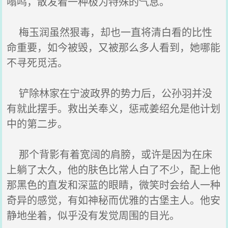
嗡鸣，散发着一种极为特殊的气息。
梅玉润虽然狠毒，却也一直将清白看的比性
命重要，如今被毁，又被那么多人看到，她哪能
不寻死觅活。
铲除林家在宁波政界的势力后，公孙羽并没
有就此摆手。救出关奉义，惩戒姜绍允是他计划
中的第二步。
那个背影有着宽阔的肩膀，或许是因为在床
上躺了太久，他的肤色比常人白了不少，配上他
那黑色的直发和深蓝的眼睛，微笑时会给人一种
奇异的感觉，有如神秘而优雅的古堡主人。他安
静地坐着，似乎没有发觉周围的目光。