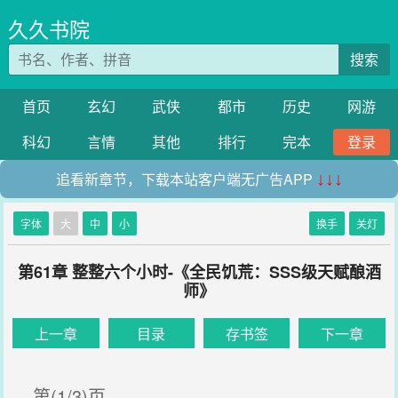
久久书院
搜索
首页
玄幻
武侠
都市
历史
网游
科幻
言情
其他
排行
完本
登录
追看新章节，下载本站客户端无广告APP
↓↓↓
字体
大
中
小
换手
关灯
第61章 整整六个小时-《全民饥荒：SSS级天赋酿酒
师》
上一章
目录
存书签
下一章
第(1/3)页