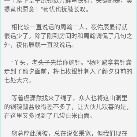
一个麾下皇子统领数万鲜卑铁骑，关键的是，吴
提竟也愿意！”荀忧也抚膝长叹。
相比较一直说话的周翰二人，夜佑辰显得就
很话少了。除了刚到房间时和周翰调侃了几句之
外，夜佑辰就一直没说话。
“丫头，老头子先给你施针。”杨时邈拿着针囊
走到了颜夕面前，将七枚银针刺入了颜夕身前的
七处大穴。
等着虞潇然找来了绳子，众人也将这山洞里
的锅碗瓢盆收得差不多了，让大伙儿欢喜的是，
在这里又多找到了几袋白米白面。
您总厚此薄彼，总在说张秉宽，但我们现在