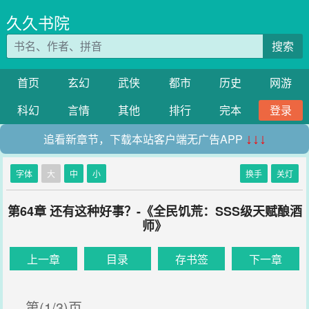
久久书院
搜索
首页
玄幻
武侠
都市
历史
网游
科幻
言情
其他
排行
完本
登录
追看新章节，下载本站客户端无广告APP
↓↓↓
字体
大
中
小
换手
关灯
第64章 还有这种好事？-《全民饥荒：SSS级天赋酿酒
师》
上一章
目录
存书签
下一章
第(1/3)页