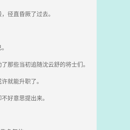
般，径直昏厥了过去。
已。
了那些当初追随沈云舒的将士们。
或许就能升职了。
却不好意思提出来。