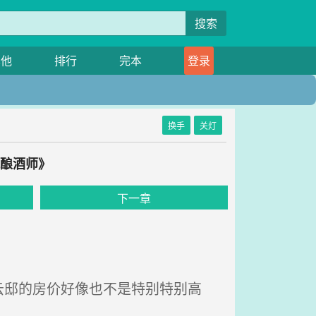
搜索
其他
排行
完本
登录
换手
关灯
赋酿酒师》
下一章
邸的房价好像也不是特别特别高