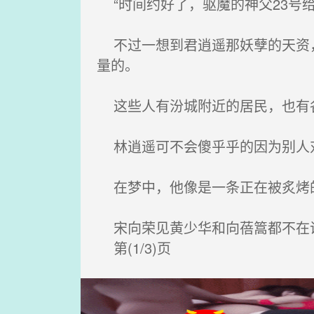
“时间约好了，驱魔的神父23号
不过一想到君逍遥那妖孽的天资，
量的。
这些人有汾城附近的居民，也有各
林逍遥可不会傻乎乎的因为别人对
在梦中，他像是一条正在被炙烤
宋向荣见黄少华和向蓓篙都不在
第(1/3)页