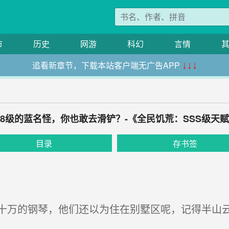
市
历史
网游
科幻
言情
追看新章节，下载本站客户端无广告APP
↓↓↓
 58级的蓝名怪，你也敢去滑铲？-《全民饥荒：SSS级天
目录
存书签
万的钢琴，他们还以为住在别墅区呢，记得半山云