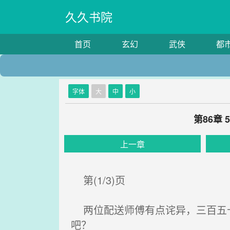
久久书院
首页
玄幻
武侠
都
字体
大
中
小
第86章
上一章
第(1/3)页
两位配送师傅有点诧异，三百五十
吧？