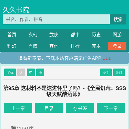
久久书院
搜索
首页
玄幻
武侠
都市
历史
网游
科幻
言情
其他
排行
完本
登录
追看新章节，下载本站客户端无广告APP
↓↓↓
字体
大
中
小
换手
关灯
第95章 这材料不是送进怀里了吗？-《全民饥荒：SSS
级天赋酿酒师》
上一章
目录
存书签
下一章
第(1/3)页