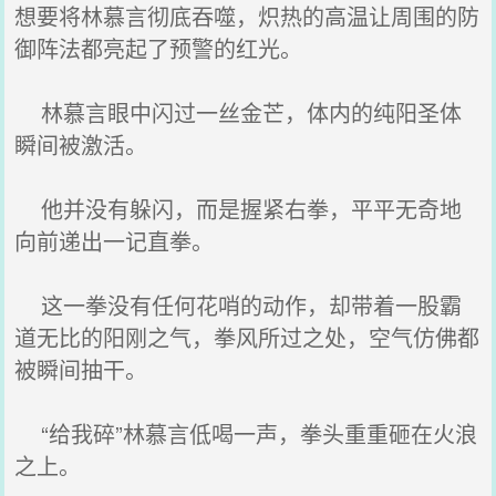
想要将林慕言彻底吞噬，炽热的高温让周围的防
御阵法都亮起了预警的红光。
林慕言眼中闪过一丝金芒，体内的纯阳圣体
瞬间被激活。
他并没有躲闪，而是握紧右拳，平平无奇地
向前递出一记直拳。
这一拳没有任何花哨的动作，却带着一股霸
道无比的阳刚之气，拳风所过之处，空气仿佛都
被瞬间抽干。
“给我碎”林慕言低喝一声，拳头重重砸在火浪
之上。