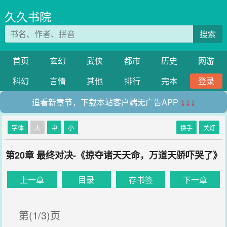
久久书院
搜索
首页
玄幻
武侠
都市
历史
网游
科幻
言情
其他
排行
完本
登录
追看新章节，下载本站客户端无广告APP
↓↓↓
字体
大
中
小
换手
关灯
第20章 最终对决-《掠夺诸天天命，万道天骄吓哭了》
上一章
目录
存书签
下一章
第(1/3)页