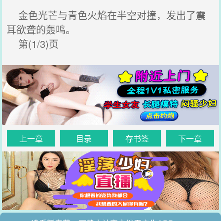
金色光芒与青色火焰在半空对撞，发出了震
耳欲聋的轰鸣。
第(1/3)页
上一章
目录
存书签
下一章