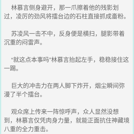
林慕言侧身避开，那一爪擦着他的残影划
过，凌厉的劲风将擂台边的石柱直接抓成齑粉。
苏凌风一击不中，反身便是横扫，腿影带着
沉重的闷雷声。
“就这点本事吗”林慕言抬起左手，稳稳接住这
一踢。
巨大的冲击力在两人脚下炸开，烟尘瞬间弥
漫了半个擂台。
观众席上传来一阵惊呼声，众人显然没想
到，林慕言仅凭肉身力量，就能正面抗住神藏境
八重的全力重击。