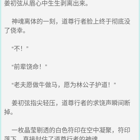
姜初弦从眉心中生生剥离出来。
神魂离体的一刻，道尊行者脸上终于彻底没
了侥幸。
“不！”
“前辈饶命！”
“老夫愿做牛做马，愿为林公子护道！”
姜初弦指尖轻压，道尊行者的求饶声瞬间断
掉。
一枚晶莹剔透的白色符印在空中凝聚，符印
落下，直接封住了道尊行者的神魂。