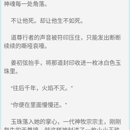
神魂每一处角落。
不让他死。却让他生不如死。
道尊行者的声音被符印压住，只能发出断断
续续的嘶哑哀嚎。
姜初弦抬手，将那道封印收进一枚冰白色玉
珠里。
“往后千年，火焰不灭。”
“你便在里面慢慢还。”
玉珠落入她的掌心，一代神牧宗宗主，刚刚
复生的天尊境，就这样被封进了一枚小小玉珠