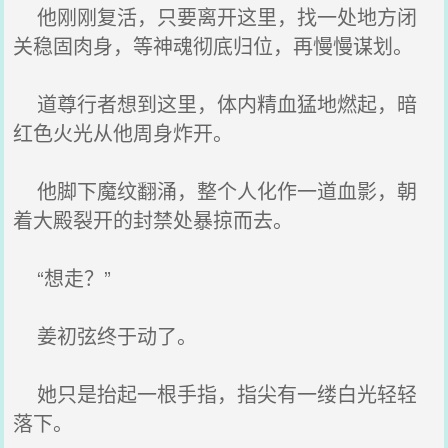
他刚刚复活，只要离开这里，找一处地方闭
关稳固肉身，等神魂彻底归位，再慢慢谋划。
道尊行者想到这里，体内精血猛地燃起，暗
红色火光从他周身炸开。
他脚下魔纹翻涌，整个人化作一道血影，朝
着大殿裂开的封禁处暴掠而去。
“想走？”
姜初弦终于动了。
她只是抬起一根手指，指尖有一缕白光轻轻
落下。