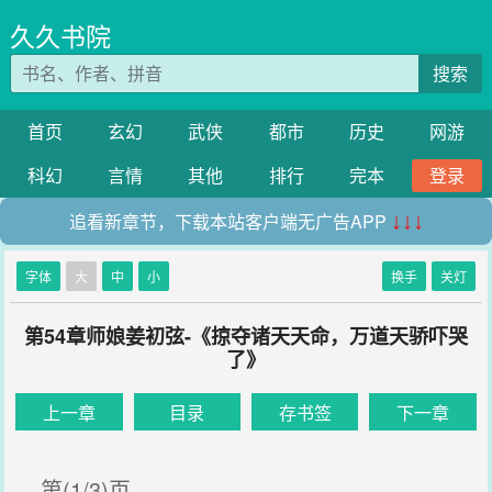
久久书院
搜索
首页
玄幻
武侠
都市
历史
网游
科幻
言情
其他
排行
完本
登录
追看新章节，下载本站客户端无广告APP
↓↓↓
字体
大
中
小
换手
关灯
第54章师娘姜初弦-《掠夺诸天天命，万道天骄吓哭
了》
上一章
目录
存书签
下一章
第(1/3)页