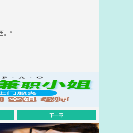
。”
下一章