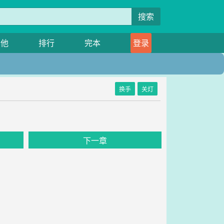
搜索
其他
排行
完本
登录
换手
关灯
下一章