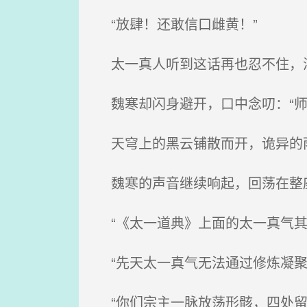
“放肆！还敢信口雌黄！”
太一真人听到这话再也忍不住，
魏寒却闪身避开，口中念叨：“师
天穹上的黑云铺散而开，诡异的雨
魏寒的声音继续响起，回荡在整
“《太一道典》上面的太一真气其
“先天太一真气无法通过修炼凝聚
“你们宗主一脉放荡形骸，四处留