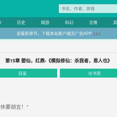
市
历史
网游
科幻
言情
追看新章节，下载本站客户端无广告APP
↓↓↓
第15章 婴仙，红鼎-《模拟修仙：杀我者，恩人也》
目录
存书签
休要胡言！”