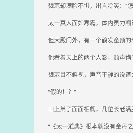
魏寒却满脸不惧，出言冷笑：“怎
太一真人面如寒霜，体内灵力翻
但大殿门外，有一个鹤发童颜的
他看着天上的两个人影，颤声询问
魏寒目不斜视，声音平静的说道：
“假的！？”
山上弟子面面相觑，几位长老满
“《太一道典》根本就没有金丹之