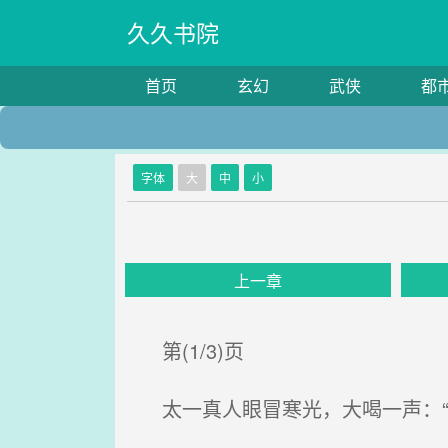
久久书院
首页
玄幻
武侠
都
字体
大
中
小
上一章
第(1/3)页
太一真人眼冒寒光，大喝一声：“