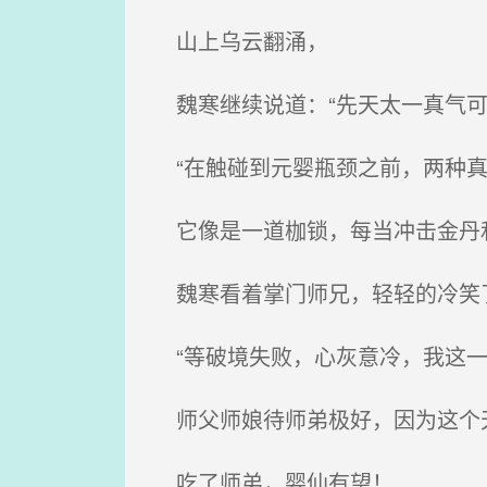
山上乌云翻涌，
魏寒继续说道：“先天太一真气可
“在触碰到元婴瓶颈之前，两种真
它像是一道枷锁，每当冲击金丹和
魏寒看着掌门师兄，轻轻的冷笑了
“等破境失败，心灰意冷，我这一
师父师娘待师弟极好，因为这个天
吃了师弟，婴仙有望！