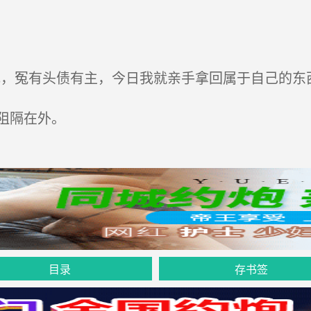
，冤有头债有主，今日我就亲手拿回属于自己的东西
阻隔在外。
目录
存书签