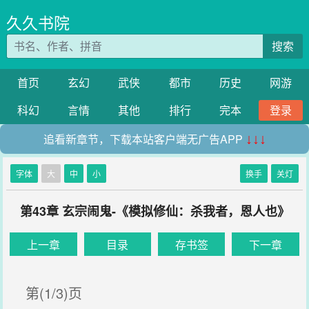
久久书院
搜索
首页
玄幻
武侠
都市
历史
网游
科幻
言情
其他
排行
完本
登录
追看新章节，下载本站客户端无广告APP
↓↓↓
字体
大
中
小
换手
关灯
第43章 玄宗闹鬼-《模拟修仙：杀我者，恩人也》
上一章
目录
存书签
下一章
第(1/3)页