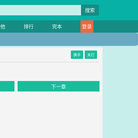
搜索
其他
排行
完本
登录
换手
关灯
下一章