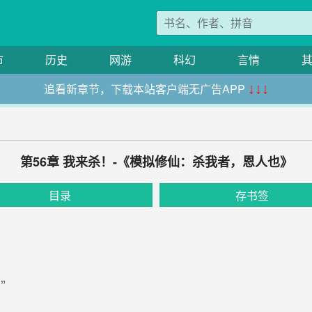
市
历史
网游
科幻
言情
追看新章节，下载本站客户端无广告APP
↓↓↓
第56章 我来杀！-《模拟修仙：杀我者，恩人也》
目录
存书签
”