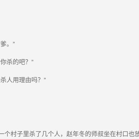
爹。”
你杀的吧？”
杀人用理由吗？”
个村子里杀了几个人，赵年冬的师叔坐在村口也