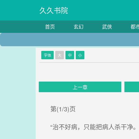
久久书院
首页
玄幻
武侠
都
字体
大
中
小
上一章
第(1/3)页
“治不好病，只能把病人杀干净。