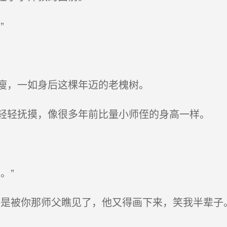
”
瘦，一如身后这棵年迈的老槐树。
轻抚摸，像很多年前比量小师侄的身高一样。
。”
是被你那师父瞧见了，他又得画下来，笑我半辈子。