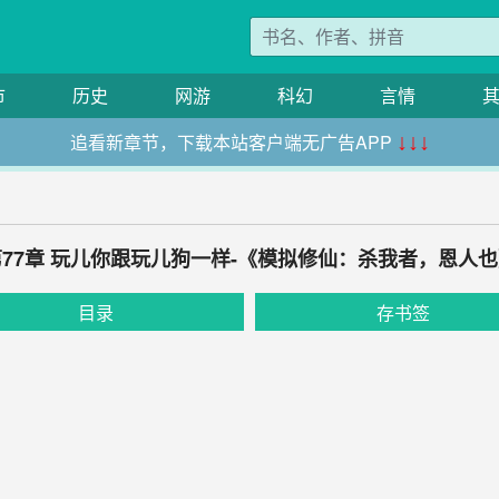
市
历史
网游
科幻
言情
追看新章节，下载本站客户端无广告APP
↓↓↓
第77章 玩儿你跟玩儿狗一样-《模拟修仙：杀我者，恩人也
目录
存书签