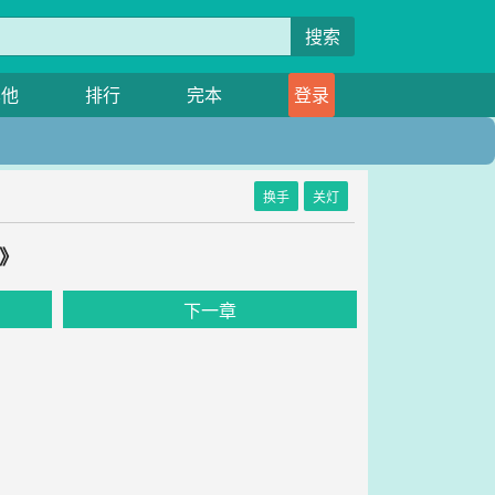
搜索
其他
排行
完本
登录
换手
关灯
》
下一章