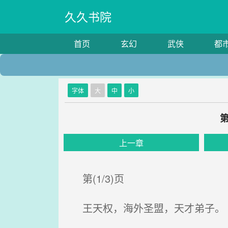
久久书院
首页
玄幻
武侠
都
字体
大
中
小
上一章
第(1/3)页
王天权，海外圣盟，天才弟子。