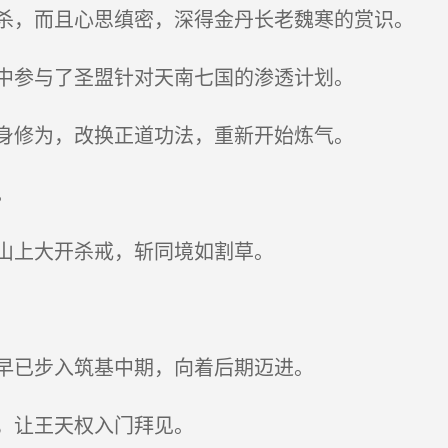
，而且心思缜密，深得金丹长老魏寒的赏识。
中参与了圣盟针对天南七国的渗透计划。
身修为，改换正道功法，重新开始炼气。
。
山上大开杀戒，斩同境如割草。
早已步入筑基中期，向着后期迈进。
，让王天权入门拜见。