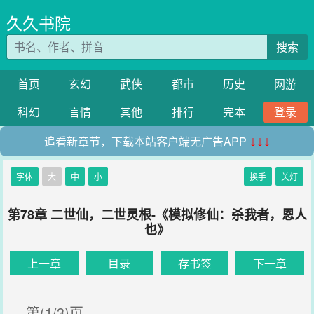
久久书院
搜索
首页
玄幻
武侠
都市
历史
网游
科幻
言情
其他
排行
完本
登录
追看新章节，下载本站客户端无广告APP
↓↓↓
字体
大
中
小
换手
关灯
第78章 二世仙，二世灵根-《模拟修仙：杀我者，恩人
也》
上一章
目录
存书签
下一章
第(1/3)页