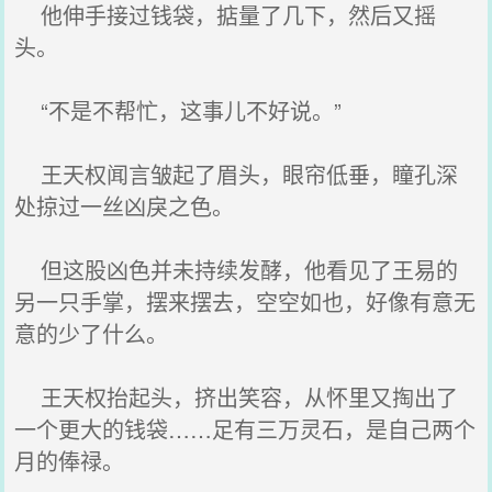
他伸手接过钱袋，掂量了几下，然后又摇
头。
“不是不帮忙，这事儿不好说。”
王天权闻言皱起了眉头，眼帘低垂，瞳孔深
处掠过一丝凶戾之色。
但这股凶色并未持续发酵，他看见了王易的
另一只手掌，摆来摆去，空空如也，好像有意无
意的少了什么。
王天权抬起头，挤出笑容，从怀里又掏出了
一个更大的钱袋……足有三万灵石，是自己两个
月的俸禄。