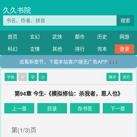
久久书院
搜索
首页
玄幻
武侠
都市
历史
网游
科幻
言情
其他
排行
完本
登录
追看新章节，下载本站客户端无广告APP
↓↓↓
字体
大
中
小
换手
关灯
第94章 今生-《模拟修仙：杀我者，恩人也》
上一章
目录
存书签
下一章
第(1/3)页