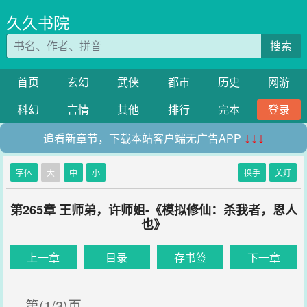
久久书院
搜索
首页
玄幻
武侠
都市
历史
网游
科幻
言情
其他
排行
完本
登录
追看新章节，下载本站客户端无广告APP
↓↓↓
字体
大
中
小
换手
关灯
第265章 王师弟，许师姐-《模拟修仙：杀我者，恩人
也》
上一章
目录
存书签
下一章
第(1/3)页