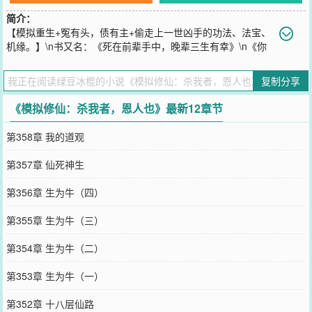
简介：
【模拟重生+冤有头，债有主+偷走上一世凶手的功法、法宝、
机缘。】\n书又名：《死在前辈手中，晚辈三生有幸》\n《你
用什么杀的我，拿来吧。》\n“有仙人说，人有两个最大的贪念，一个
是长生不死，另一个是重活一世。”\n王易问：“有没有什么办法，能让
复制分享
两个贪念一起满足？”\n仙人说：“有的，有的。”\n仙人让他照照镜
子，里面什么都有。
《模拟修仙：杀我者，恩人也》最新12章节
您要是觉得《
模拟修仙：杀我者，恩人也
》还不错的话请不要忘记向
您QQ群和微博微信里的朋友推荐哦！
第358章 我的道观
第357章 仙死神生
第356章 生为牛（四）
第355章 生为牛（三）
第354章 生为牛（二）
第353章 生为牛（一）
第352章 十八层仙路