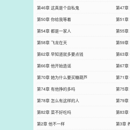
第46章 这真是个自私鬼
第47章
第50章 你给我等着
第51章
第54章 都是一家人
第55
第58章 飞龙在天
第59章
第62章 早知道就多要点钱
第63
第66章 他开始造谣
第67
第70章 她为什么要买糖葫芦
第71
第74章 有他挣的多吗
第75章
第78章 怎么有这样的人
第79章
第82章 菜不好吃吗
第83章
第2章 他不一样
第3章