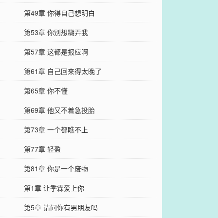
第49章 你得自己想明白
第53章 你别想糊弄我
第57章 这都是报应啊
第61章 自己回来得太晚了
第65章 你不懂
第69章 他又不着急投胎
第73章 一个都瞧不上
第77章 轻盈
第81章 你是一个废物
第1章 让季霖爱上你
第5章 请问你有男朋友吗