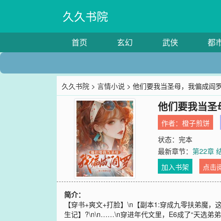
久久书院
首页
玄幻
武侠
都
久久书院
>
言情小说
> 他们要我当圣母，我偏成阎
他们要我当圣
作者：
橙子煎饼
状态：完本
最新章节：
第22章 
加入书架
点击
简介：
【穿书+爽文+打脸】\n【副本1:穿成九零扶弟魔，这
生记】?\n\n……\n穿进年代文里，E6成了“天选