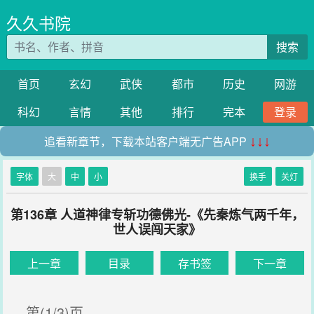
久久书院
搜索
首页
玄幻
武侠
都市
历史
网游
科幻
言情
其他
排行
完本
登录
追看新章节，下载本站客户端无广告APP
↓↓↓
字体
大
中
小
换手
关灯
第136章 人道神律专斩功德佛光-《先秦炼气两千年，
世人误闯天家》
上一章
目录
存书签
下一章
第(1/3)页