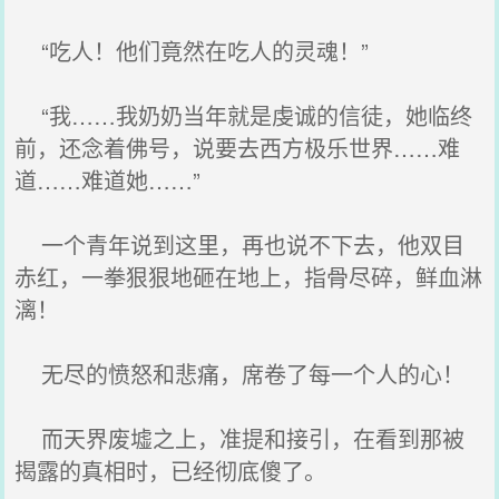
“吃人！他们竟然在吃人的灵魂！”
“我……我奶奶当年就是虔诚的信徒，她临终
前，还念着佛号，说要去西方极乐世界……难
道……难道她……”
一个青年说到这里，再也说不下去，他双目
赤红，一拳狠狠地砸在地上，指骨尽碎，鲜血淋
漓！
无尽的愤怒和悲痛，席卷了每一个人的心！
而天界废墟之上，准提和接引，在看到那被
揭露的真相时，已经彻底傻了。