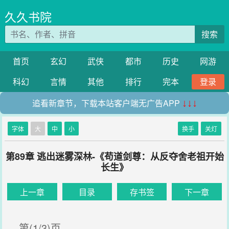
久久书院
搜索
首页
玄幻
武侠
都市
历史
网游
科幻
言情
其他
排行
完本
登录
追看新章节，下载本站客户端无广告APP
↓↓↓
字体
大
中
小
换手
关灯
第89章 逃出迷雾深林-《苟道剑尊：从反夺舍老祖开始
长生》
上一章
目录
存书签
下一章
第(1/3)页