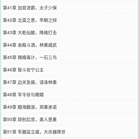
第41章 加官进爵，太子少保
第42章 北蛮之患，早朝之辩
第43章 大乾仙酿，降维打击
第44章 金殿斗酒，林墨威武
第45章 赐婚毒计，一石三鸟
第46章 智斗安宁公主
第47章 边关急报，请诛林墨
第48章 军令状与赐婚
第49章 醋海翻波，郑重承诺
第50章 辞别后宫，美人恩重
第51章 军器监立威，大杀器降世