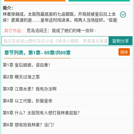
简介：
林墨穿越成，太医院最底层的七品御医，开局就被皇后拉上龙
床！更离谱的是……皇帝这时闯进来，将两人当场捉奸。“臣能
让皇后娘娘，有孕！"林墨一句话，把自己从断头台上捞了回来。皇帝
其它作品：
荒岛活阎王：我成了她们的唯一信仰
/
不能人道，垂帘听政的太后步步紧逼。年底前必须有皇嗣，否则帝后
双双赴死。而他，一个带着现代千年知识的穿越者，成了唯一的破局
复制分享
之人。治水？以工代赈，降维打击！军事？火药配方，信手拈来！朝
堂博弈？千年政治智慧，碾压一切阴谋！意气风发的皇帝：“林爱卿，
章节列表，第1章~ 69章/共69章
倒序
朕的江山，全靠你了！”国色天香的皇后：“本宫的孩子……也全靠你
了。”林墨：“……陛下，臣只答应给皇后治病，其他贵妃娘娘也来找
第1章 皇后娘娘，请自重！
我，是几个意思！”“算了，为了大乾社稷，臣，义不容辞！”从此，一
个小御医，开始搅动整个大乾王朝风云，最终主宰九州，笑傲天下。
第2章 瞒天过海之策
您要是觉得《
快活小御医：恭喜皇后有喜了
》还不错的话请不要忘记
向您QQ群和微博微信里的朋友推荐哦！
第3章 江南水患？我有办法啊
第4章 以工代赈，折服皇帝
第5章 什么？太医院有人想打我林墨屁股？
第6章 想收拾我林墨？没门！