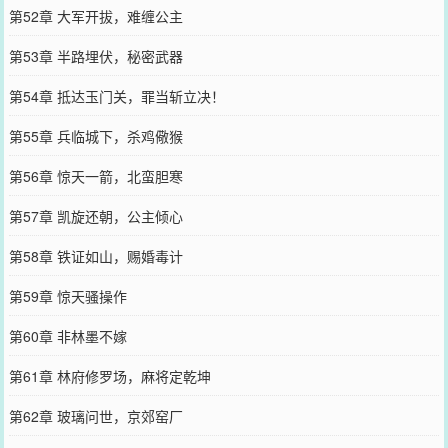
第52章 大军开拔，难缠公主
第53章 半路埋伏，秘密武器
第54章 抵达玉门关，罪当斩立决！
第55章 兵临城下，杀鸡儆猴
第56章 惊天一箭，北蛮胆寒
第57章 凯旋还朝，公主倾心
第58章 铁证如山，赐婚毒计
第59章 惊天骚操作
第60章 非林墨不嫁
第61章 林府修罗场，麻将定乾坤
第62章 玻璃问世，京郊窑厂