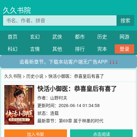
久久书院
搜索
首页
玄幻
武侠
都市
历史
网游
科幻
言情
其他
排行
完本
登录
追看新章节，下载本站客户端无广告APP
↓↓↓
久久书院
>
历史小说
> 快活小御医：恭喜皇后有喜了
快活小御医：恭喜皇后有喜了
作者：
山野村夫
更新时间：2026-06-14 01:34:58
状态：连载
最新章节：
第69章 属于林墨的时代
加入书架
点击阅读