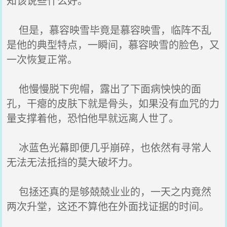
知该说些什么好。
但是，慕容映雪毕竟是慕容映雪，临阵不乱
是他的典型特点，一瞬间，慕容映雪的脸色，又
一次恢复正常。
他慢慢脱下兜帽，露出了下面病怏怏的面
孔，干瘪的皮肤下就是骨头，如果没有血咒的力
量支撑着他，恐怕他早就远离人世了。
冰蓝色光幕即便几乎崩碎，也依然有寻常人
无法无法抵挡的莫大破坏力。
包拯还真的是够兢兢业业的，一天之内竟然
两次升堂，这还不算他在外面找证据的时间。