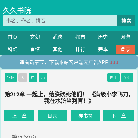
久久书院
搜索
首页
玄幻
武侠
都市
历史
网游
科幻
言情
其他
排行
完本
登录
追看新章节，下载本站客户端无广告APP
↓↓↓
字体
大
中
小
换手
关灯
第212章 一起上，给朕砍死他们！-《满级小李飞刀，
我在水浒当判官！》
上一章
目录
存书签
下一章
第(1/3)页