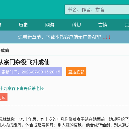
市
历史
网游
科幻
言情
追看新章节，下载本站客户端无广告APP
↓↓↓
升成仙
从宗门杂役飞升成仙
更新时间：2026-07-09 15:26:15
直达底部
十九章吞下毒丹反杀老怪
阅读
我就嫁你。”八十年后，九十岁的叶凡佝偻着身子站在她面前，她却只给
别人扔的废丹，他合成延寿神丹；别人嫌的废铁，他合成斩仙剑；别人避