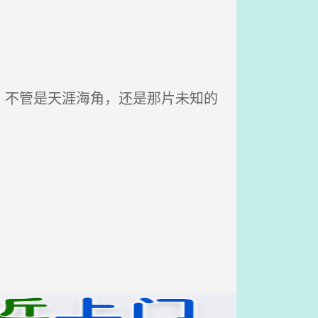
。不管是天涯海角，还是那片未知的