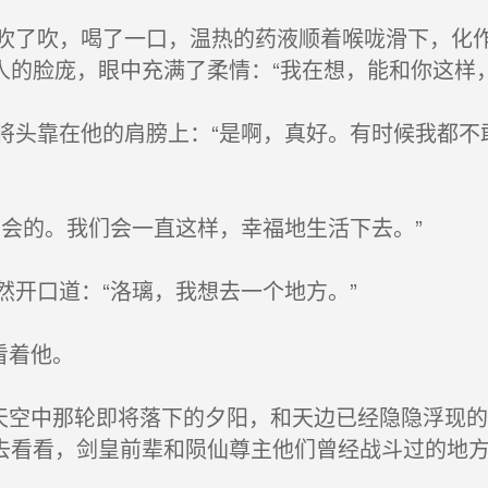
了吹，喝了一口，温热的药液顺着喉咙滑下，化作
人的脸庞，眼中充满了柔情：“我在想，能和你这样
头靠在他的肩膀上：“是啊，真好。有时候我都不
会的。我们会一直这样，幸福地生活下去。”
开口道：“洛璃，我想去一个地方。”
看着他。
天空中那轮即将落下的夕阳，和天边已经隐隐浮现的
去看看，剑皇前辈和陨仙尊主他们曾经战斗过的地方