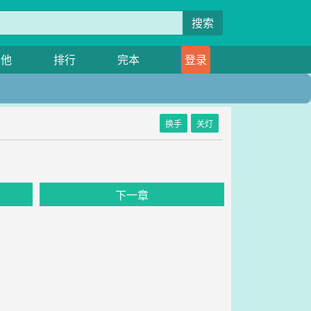
搜索
其他
排行
完本
登录
换手
关灯
下一章