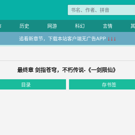
市
历史
网游
科幻
言情
追看新章节，下载本站客户端无广告APP
↓↓↓
最终章 剑指苍穹，不朽传说-《一剑陨仙》
目录
存书签