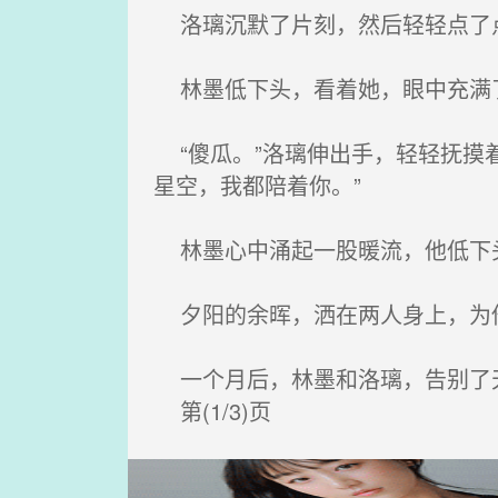
洛璃沉默了片刻，然后轻轻点了点
林墨低下头，看着她，眼中充满了
“傻瓜。”洛璃伸出手，轻轻抚摸
星空，我都陪着你。”
林墨心中涌起一股暖流，他低下
夕阳的余晖，洒在两人身上，为
一个月后，林墨和洛璃，告别了
第(1/3)页