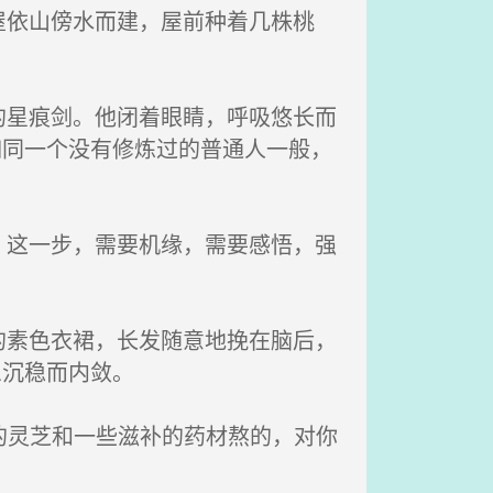
依山傍水而建，屋前种着几株桃
星痕剑。他闭着眼睛，呼吸悠长而
如同一个没有修炼过的普通人一般，
这一步，需要机缘，需要感悟，强
素色衣裙，长发随意地挽在脑后，
息沉稳而内敛。
的灵芝和一些滋补的药材熬的，对你