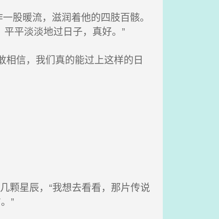
一股暖流，滋润着他的四肢百骸。
，平平淡淡地过日子，真好。”
敢相信，我们真的能过上这样的日
几颗星辰，“我想去看看，那片传说
。”