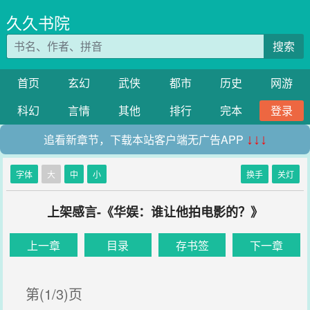
久久书院
搜索
首页
玄幻
武侠
都市
历史
网游
科幻
言情
其他
排行
完本
登录
追看新章节，下载本站客户端无广告APP
↓↓↓
字体
大
中
小
换手
关灯
上架感言-《华娱：谁让他拍电影的？》
上一章
目录
存书签
下一章
第(1/3)页