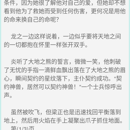
条件，因为她很了解他对自己的爱，但她却不想
看到他为了救她而受到任何伤害，更何况是用他
的命来换自己的命呢？
龙之一边这样说着，一边似乎要将天地之间
的一切都抱在怀里一样张开双手。
炎听了大地之熊的誓言，微微一笑，他刺破
了无忧的手指一滴鲜血飘出落在了大地之熊的眉
心，瞬间契约的星纹落下，主仆契约成功。“契
约神兽，居然可以契约神兽！”一个士兵惊呼出
声。
虽然被吹飞，但梁正也是迅速找回平衡落到
地上，然后用火焰在手上凝聚出爪子抓住地面。
第(1/3)页