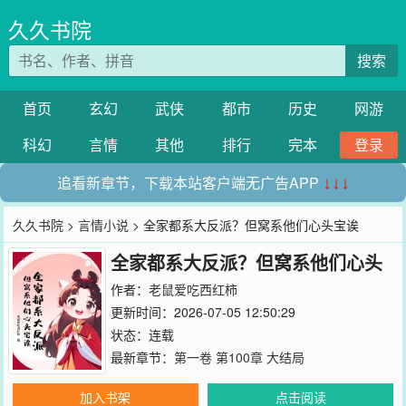
久久书院
搜索
首页
玄幻
武侠
都市
历史
网游
科幻
言情
其他
排行
完本
登录
追看新章节，下载本站客户端无广告APP
↓↓↓
久久书院
>
言情小说
> 全家都系大反派？但窝系他们心头宝诶
全家都系大反派？但窝系他们心头
宝诶
作者：
老鼠爱吃西红柿
更新时间：2026-07-05 12:50:29
状态：连载
最新章节：
第一卷 第100章 大结局
加入书架
点击阅读