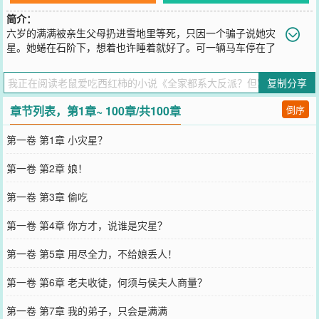
简介：
六岁的满满被亲生父母扔进雪地里等死，只因一个骗子说她灾
星。她蜷在石阶下，想着也许睡着就好了。可一辆马车停在了
她面前。车上跳下个仙女似的女人，一把将她捞进怀里，转头就喊：
“我要养她！”从此，满满有了新名字：沈知意。新娘亲是暴脾气公
复制分享
主，亲爹是前任武林盟主，上头还有四个哥哥：一个到处打架，一个
四处惹祸，一个天天制毒，一个垄断商路。全家画风清奇，却把她宠
章节列表，第1章~ 100章/共100章
倒序
上了天。娘亲带她踢馆收徒，一巴掌扇飞亲娘；三哥教她下泻药，替
侯府井里加点“料”；四哥见面就甩金山银山……原来被人爱着，是这
第一卷 第1章 小灾星？
种感觉啊。
您要是觉得《
全家都系大反派？但窝系他们心头宝诶
》还不错的话请
第一卷 第2章 娘！
不要忘记向您QQ群和微博微信里的朋友推荐哦！
第一卷 第3章 偷吃
第一卷 第4章 你方才，说谁是灾星？
第一卷 第5章 用尽全力，不给娘丢人！
第一卷 第6章 老夫收徒，何须与侯夫人商量？
第一卷 第7章 我的弟子，只会是满满