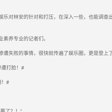
乐对林安的针对和打压，在深入一些，也能调查出
业素养专业的记者们。
遭失败的事情，很快就传遍了娱乐圈，更是登上
遭打脸！#
！#
要了？！”