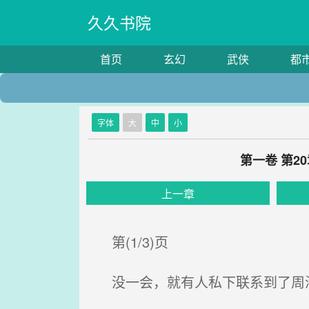
久久书院
首页
玄幻
武侠
都
字体
大
中
小
第一卷 第2
上一章
第(1/3)页
没一会，就有人私下联系到了周