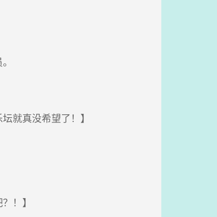
员。
乐坛就真没希望了！】
吧？！】