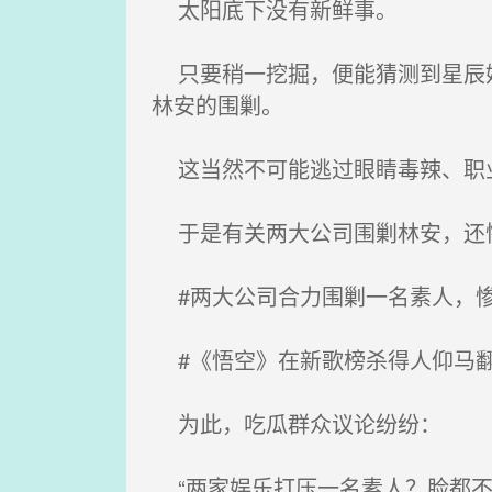
太阳底下没有新鲜事。
只要稍一挖掘，便能猜测到星辰娱
林安的围剿。
这当然不可能逃过眼睛毒辣、职
于是有关两大公司围剿林安，还惨
#两大公司合力围剿一名素人，惨
#《悟空》在新歌榜杀得人仰马翻
为此，吃瓜群众议论纷纷：
“两家娱乐打压一名素人？脸都不