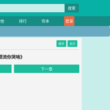
搜索
其他
排行
完本
登录
换手
关灯
成顶流你哭啥》
下一章