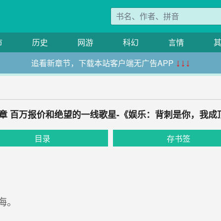
市
历史
网游
科幻
言情
追看新章节，下载本站客户端无广告APP
↓↓↓
0章 百万报价和绝望的一线歌星-《娱乐：背刺是你，我
目录
存书签
海。