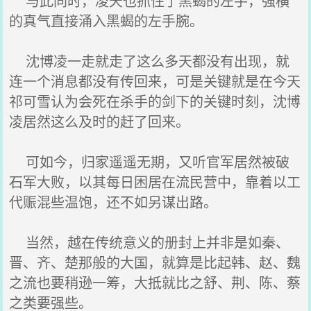
与此同时，凌天也抓住了黑蝎的左手，强横
的真气直接涌入黑蝎的左手腕。
沈博凌一走就走了这么多天都没有出现，就
连一个消息都没有传回来，可是关键就是在今天
祁可雪认为会死在杀手的剑下的关键时刻，沈博
凌居然这么及时的赶了回来。
可如今，归家遥遥无期，又听官军居然被破
石军大败，以其每日困居在流民营中，靠着以工
代赈混些温饱，还不如另谋出路。
当然，越在传统意义的册封上并非是如秦、
晋、齐、楚那般的大国，就算是比起韩、赵、魏
之流也要稍逊一筹，大抵就比之舒、荆、陈、蔡
之类要强些。