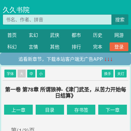
久久书院
搜索
首页
玄幻
武侠
都市
历史
网游
科幻
言情
其他
排行
完本
登录
追看新章节，下载本站客户端无广告APP
↓↓↓
字体
大
中
小
换手
关灯
第一卷 第78章 所谓狼神-《津门武圣，从苦力开始每
日结算》
上一章
目录
存书签
下一章
第(1/3)页