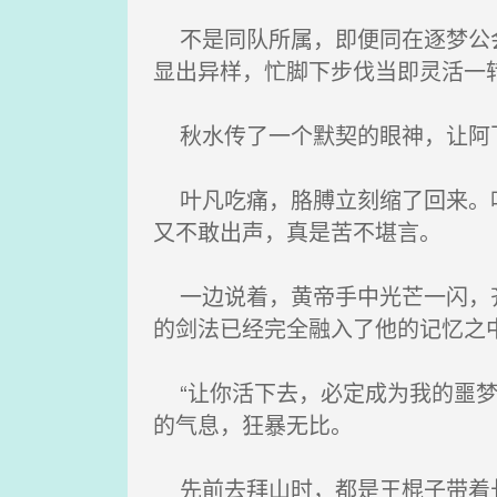
不是同队所属，即便同在逐梦公会
显出异样，忙脚下步伐当即灵活一
秋水传了一个默契的眼神，让阿飞
叶凡吃痛，胳膊立刻缩了回来。叶
又不敢出声，真是苦不堪言。
一边说着，黄帝手中光芒一闪，齐
的剑法已经完全融入了他的记忆之
“让你活下去，必定成为我的噩梦
的气息，狂暴无比。
先前去拜山时，都是王棍子带着长