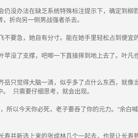
仍没办法在缺乏系统特殊标注提示下，确定到柳戮
转，折向另一侧男战强者杀去。
不要急，她自有分寸。能在她手里轻松占到便宜
苹没了支撑，吧唧一下直接摔到地上去了。叶凡也
岳只觉得大脑一清，似乎多了点什么东西，就像当
中。 只需要仔细思考，就会出现。
，所以今天你必死，老子要吞了你的元力。”余白
寿并新选上来的张成林几个一起去，也是让长寿