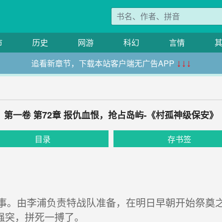
市
历史
网游
科幻
言情
追看新章节，下载本站客户端无广告APP
↓↓↓
第一卷 第72章 报仇血恨，抢占岛屿-《村孤神级保安》
目录
存书签
。由李浦负责特战队准备，在明日早朝开始祭奠之
强突，拼死一搏了。