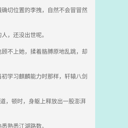
确切位置的李拽，自然不会冒冒然
的人，还没出世呢。
顾不上她，揉着胳膊原地乱跳，却
初学习麒麟能力时那样，轩辕八剑
喊道，顿时，身躯上释放出一股澎湃
熟悉熟悉江湖路数。