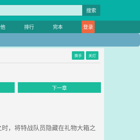
搜索
其他
排行
完本
登录
换手
关灯
下一章
时，将特战队员隐藏在礼物大箱之