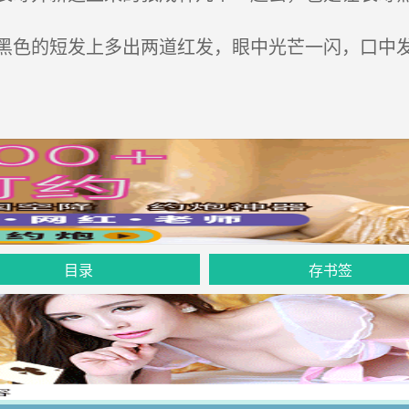
色的短发上多出两道红发，眼中光芒一闪，口中发
。
目录
存书签