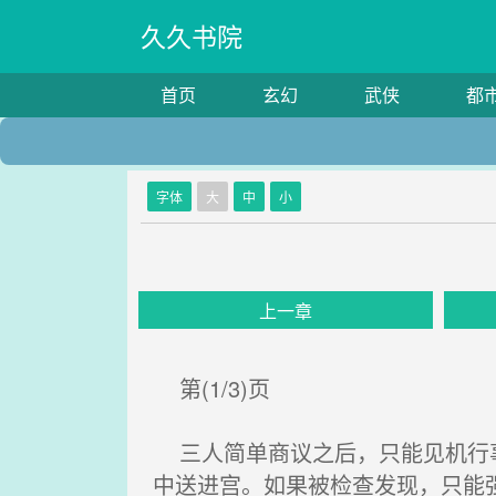
久久书院
首页
玄幻
武侠
都
字体
大
中
小
上一章
第(1/3)页
三人简单商议之后，只能见机行事
中送进宫。如果被检查发现，只能