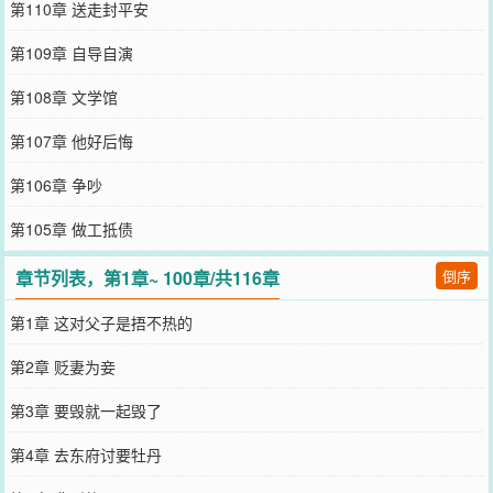
第110章 送走封平安
第109章 自导自演
第108章 文学馆
第107章 他好后悔
第106章 争吵
第105章 做工抵债
章节列表，第1章~ 100章/共116章
倒序
第1章 这对父子是捂不热的
第2章 贬妻为妾
第3章 要毁就一起毁了
第4章 去东府讨要牡丹