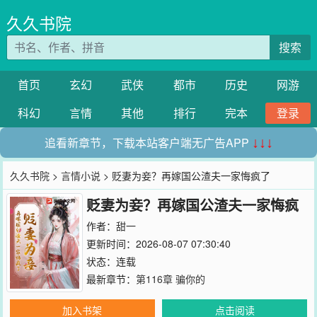
久久书院
搜索
首页
玄幻
武侠
都市
历史
网游
科幻
言情
其他
排行
完本
登录
追看新章节，下载本站客户端无广告APP
↓↓↓
久久书院
>
言情小说
> 贬妻为妾？再嫁国公渣夫一家悔疯了
贬妻为妾？再嫁国公渣夫一家悔疯
了
作者：
甜一
更新时间：2026-08-07 07:30:40
状态：连载
最新章节：
第116章 骗你的
加入书架
点击阅读