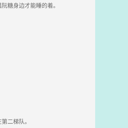
温阮糖身边才能睡的着。
在第二梯队。