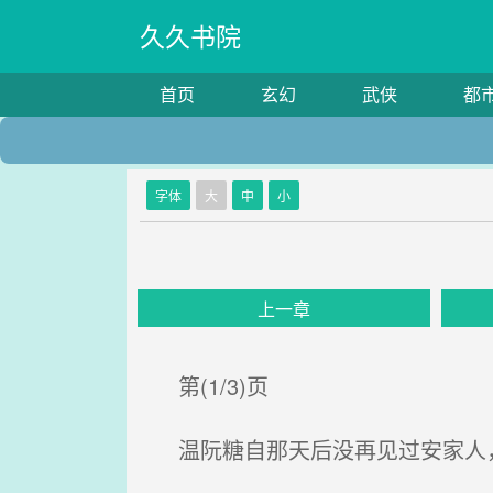
久久书院
首页
玄幻
武侠
都
字体
大
中
小
上一章
第(1/3)页
温阮糖自那天后没再见过安家人