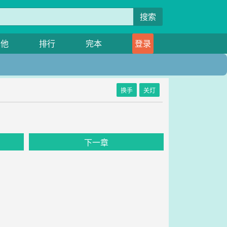
搜索
其他
排行
完本
登录
换手
关灯
下一章