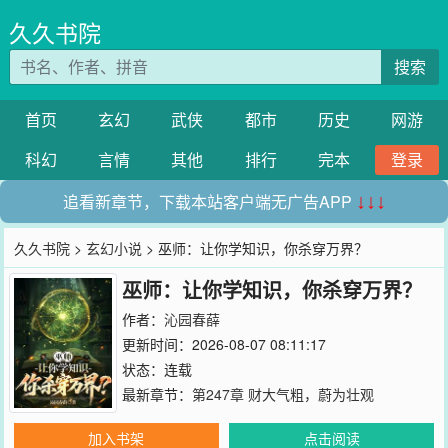
久久书院
搜索
首页
玄幻
武侠
都市
历史
网游
科幻
言情
其他
排行
完本
登录
追看新章节，下载本站客户端无广告APP
↓↓↓
久久书院
>
玄幻小说
> 巫师：让你学知识，你杀穿万界？
巫师：让你学知识，你杀穿万界？
作者：
沁园春薛
更新时间：2026-08-07 08:11:17
状态：连载
最新章节：
第247章 财大气粗，蔚为壮观
加入书架
点击阅读