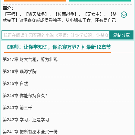
简介：
【巫师】、【诸天战争】、【位面战争】、【无女主】、【杀
就完了】\n伊森穿越成侯爵独子，从小锦衣玉食，还有爱自己
的父母，你说这日子，得有多爽？\n啥，还觉醒了无限被动系统？\n
击杀就能无限解锁被动？\n解锁的被动还一个比一个逆天？\n什么叫
复制分享
长命百岁被动是每生存1日，寿命提高百年？\n什么有叫阎罗之祝被动
是每次死亡可耗费1年寿命完美复活？\n什么还叫亚圣的瞩目被动是学
《巫师：让你学知识，你杀穿万界？》最新12章节
习、理解、吸收知识速度提高10000%？\n没关就是没开？\n还是直接
不演了？\n伊森·里奥：父母双全，有挂又天赋好，你说说，气不气
第247章 财大气粗，蔚为壮观
人？气不气人？\n啥？\n你说越到后面需要的生命能量越多？\n这话说
的，这虚空中世界多不胜数，多找找不久得了。
第246章 晶源学院
您要是觉得《
巫师：让你学知识，你杀穿万界？
》还不错的话请不要
忘记向您QQ群和微博微信里的朋友推荐哦！
第245章 自然
第244章 你能保持多久？
第243章 前三千
第242章 学习，还是学习
第241章 把所有巫术全买一份