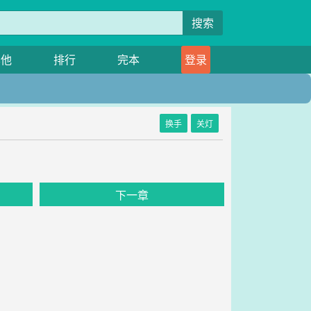
搜索
其他
排行
完本
登录
换手
关灯
下一章