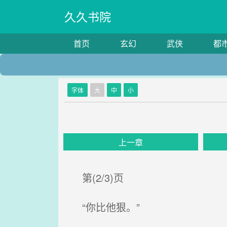
久久书院
首页
玄幻
武侠
都
字体
大
中
小
上一章
第(2/3)页
“你比他狠。”