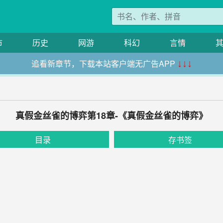
市
历史
网游
科幻
言情
追看新章节，下载本站客户端无广告APP
↓↓↓
真假金丝雀的博弈第18章-《真假金丝雀的博弈》
目录
存书签