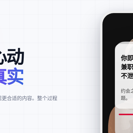
心动
你
兼
真实
不
约会
现更合适的内容。整个过程
题。