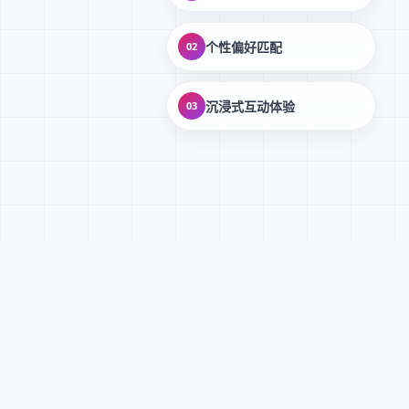
个性偏好匹配
02
沉浸式互动体验
03