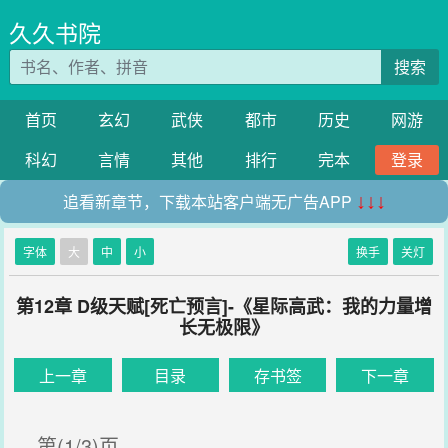
久久书院
搜索
首页
玄幻
武侠
都市
历史
网游
科幻
言情
其他
排行
完本
登录
追看新章节，下载本站客户端无广告APP
↓↓↓
字体
大
中
小
换手
关灯
第12章 D级天赋[死亡预言]-《星际高武：我的力量增
长无极限》
上一章
目录
存书签
下一章
第(1/3)页