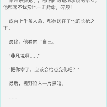
像是杀瘾犯了，哪怕面对跪地求饶的帮众，
他都毫不犹豫地一击毙命，碎颅！
成百上千条人命，都葬送在了他的长枪之
下。
最终，他看向了自己。
“非凡境啊......”
“把你宰了，应该会给点变化吧？”
最后，视野陷入一片黑暗。
......