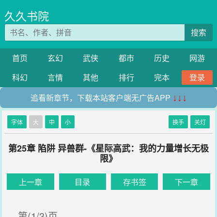
久久书院
搜索
首页
玄幻
武侠
都市
历史
网游
科幻
言情
其他
排行
完本
登录
追看新章节，下载本站客户端无广告APP
↓↓↓
字体
大
中
小
换手
关灯
第25章 陷阱 异兽群-《星际高武：我的力量增长无极
限》
上一章
目录
存书签
下一章
第(1/3)页