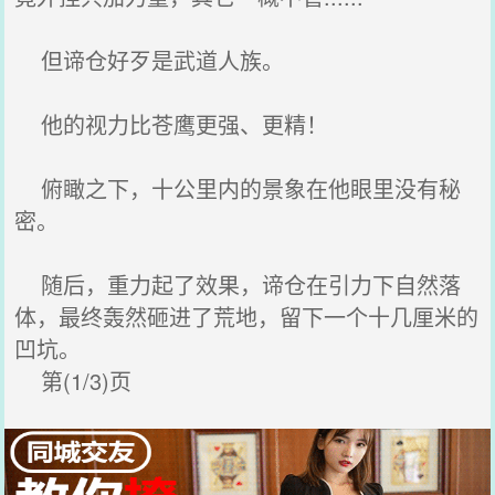
但谛仓好歹是武道人族。
他的视力比苍鹰更强、更精！
俯瞰之下，十公里内的景象在他眼里没有秘
密。
随后，重力起了效果，谛仓在引力下自然落
体，最终轰然砸进了荒地，留下一个十几厘米的
凹坑。
第(1/3)页