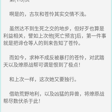
啊是的，古灰和苍怜其实交情不浅。
虽然达不到生死之交的地步，但好歹也算是
利益相关，譬如上次他[死亡预言]后，第一件事
就是把谛仓等人的到来告知了苍怜。
而如今，求种不成反被暴打的苍怜，对武踏
天以及燎原战帮可谓是恨到了极点！
和上次一样，这次她又要独行。
借助荒野地利，以及凶猛的异兽，将燎原战
帮尽数伏杀于此！