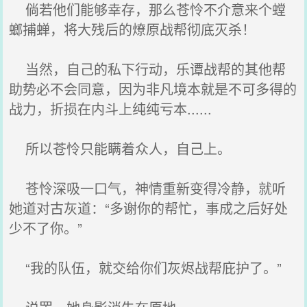
倘若他们能够幸存，那么苍怜不介意来个螳
螂捕蝉，将大残后的燎原战帮彻底灭杀！
当然，自己的私下行动，乐谭战帮的其他帮
助势必不会同意，因为非凡境本就是不可多得的
战力，折损在内斗上纯纯亏本......
所以苍怜只能瞒着众人，自己上。
苍怜深吸一口气，神情重新变得冷静，就听
她道对古灰道：“多谢你的帮忙，事成之后好处
少不了你。”
“我的队伍，就交给你们灰烬战帮庇护了。”