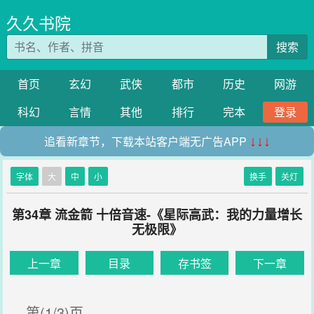
久久书院
搜索
首页
玄幻
武侠
都市
历史
网游
科幻
言情
其他
排行
完本
登录
追看新章节，下载本站客户端无广告APP
↓↓↓
字体
大
中
小
换手
关灯
第34章 流金箭 十倍音速-《星际高武：我的力量增长
无极限》
上一章
目录
存书签
下一章
第(1/3)页