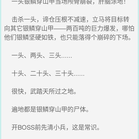
一头银鳞穿山甲当场颅骨崩裂，肝脑涂地！
击杀一头，谛仓压根不减速，立马将目标转
向其它银鳞穿山甲——两百吨的巨力爆发，哪怕
他们银鳞坚硬如铁，也只能落得个崩碎的下场。
一头、两头、三头......
十头、二十头、三十头......
很快，武踏天所过之地。
遍地都是银鳞穿山甲的尸体。
开BOSS前先清小兵，这是常识。