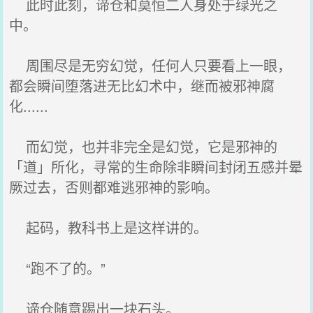
此时此刻，谛仓和莫恒二人身处于绿光之
中。
周围尽是无穷幻觉，任何人只要看上一眼，
都会瞬间堕落进无比幻术中，继而被邪神腐
化......
而幻觉，也并非完全是幻觉，它是邪神的
「道」所化，寻常的生命除非瞬间封闭五感并晕
厥过去，否则都难逃邪神的影响。
起码，教科书上是这样讲的。
“跑不了的。”
谛仓随意踢出一块石头。