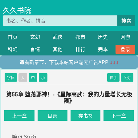
久久书院
搜索
首页
玄幻
武侠
都市
历史
网游
科幻
言情
其他
排行
完本
登录
追看新章节，下载本站客户端无广告APP
↓↓↓
字体
大
中
小
换手
关灯
第55章 堕落邪神！-《星际高武：我的力量增长无极
限》
上一章
目录
存书签
下一章
第(1/3)页