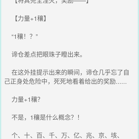
【将其完全湮灭，奖励——】
【力量+1穰】
“1穰！？”
谛仓差点把眼珠子瞪出来。
在这外挂提示出来的瞬间，谛仓几乎忘了自
己正身处危险中，死死地看着给出的奖励......
力量+1穰？
不是，1穰是什么概念？！
个、十、百、千、万、亿、兆、京、垓、