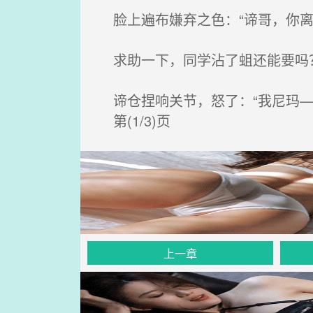
脸上遍布嫌弃之色：“谛哥，你离
求助一下，同学沾了蛆还能要吗
谛仓捏响关节，怒了：“我尼玛—
第(1/3)页
上一章