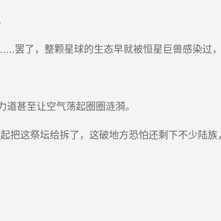
。
....罢了，整颗星球的生态早就被恒星巨兽感染过
力道甚至让空气荡起圈圈涟漪。
起把这祭坛给拆了，这破地方恐怕还剩下不少陆族