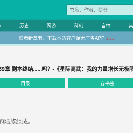
市
历史
网游
科幻
言情
追看新章节，下载本站客户端无广告APP
↓↓↓
59章 副本终结......吗？-《星际高武：我的力量增长无极
目录
存书签
的陆族组成。