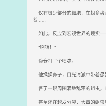
仅有极少部分的细胞，在蛆多势众
者......
如此，反应到宏观世界的现实—
“啊嚏！”
谛仓打了个喷嚏。
他揉揉鼻子，目光清澈中带着愚蠢
瞥了一眼周围满地乱窜的蛆虫，它
甚至还在越发分裂，大量的蛆虫变成