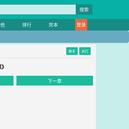
搜索
其他
排行
完本
登录
换手
关灯
限》
下一章