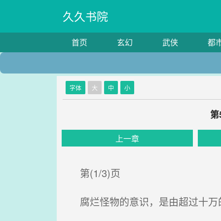
久久书院
首页
玄幻
武侠
都
字体
大
中
小
第
上一章
第(1/3)页
腐烂怪物的意识，是由超过十万