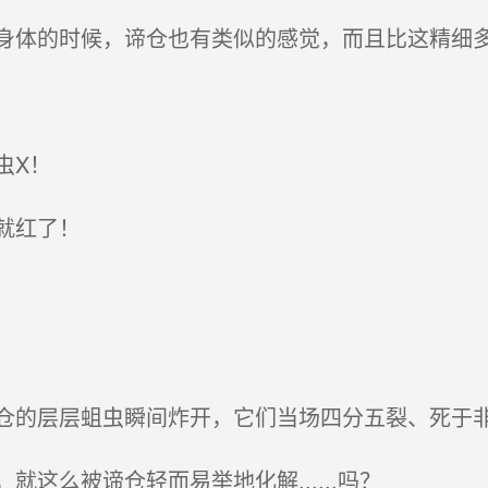
体的时候，谛仓也有类似的感觉，而且比这精细
虫X！
就红了！
的层层蛆虫瞬间炸开，它们当场四分五裂、死于
这么被谛仓轻而易举地化解......吗？