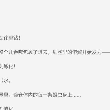
劲往里钻！
个儿吞噬包裹了进去，细胞里的溶解开始发力—
刻炼化！
带水。
，谛仓体内的每一条蛆虫身上......
刻消化。