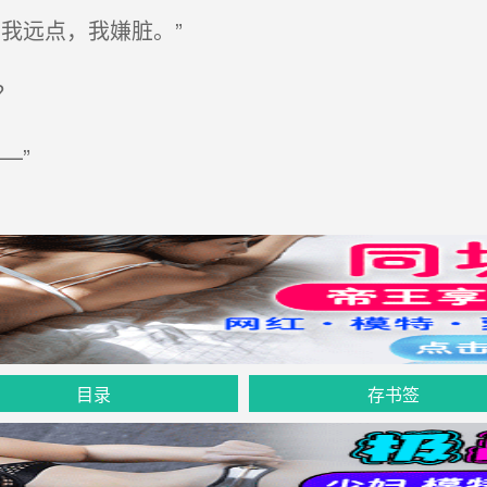
我远点，我嫌脏。”
？
—”
目录
存书签