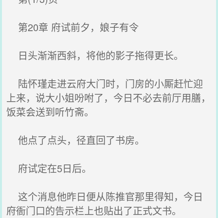
第20章 府试前夕，娘子有令
日头渐渐西斜，将他的影子拖得更长。
陆怀瑾走进云府大门时，门房的小厮赶忙迎
上来，说大小姐吩咐了，今日不必去前厅用膳，
饭菜会送到听竹斋。
他点了点头，径直回了书房。
府试定在5日后。
这个消息他昨日便从陈推官那里得知，今日
府衙门口的告示栏上也贴出了正式文书。