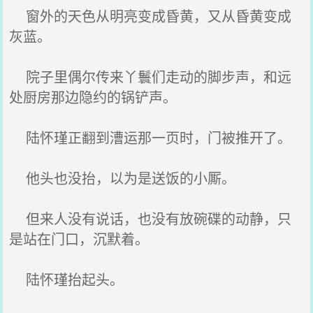
窗外的天色从明亮变成昏黄，又从昏黄变成
灰蓝。
院子里偶尔传来丫鬟们走动的脚步声，和远
处厨房那边隐约的锅铲声。
陆怀瑾正翻到漕运那一页时，门被推开了。
他头也没抬，以为是送饭的小厮。
但来人没有说话，也没有放碗碟的动静，只
是站在门口，沉默着。
陆怀瑾抬起头。