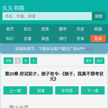
久久书院
搜索
首页
玄幻
武侠
都市
历史
网游
科幻
言情
其他
排行
完本
登录
追看新章节，下载本站客户端无广告APP
↓↓↓
字体
大
中
小
换手
关灯
第20章 府试前夕，娘子有令-《娘子，我真不想考状
元》
上一章
目录
存书签
下一章
第(1/3)页