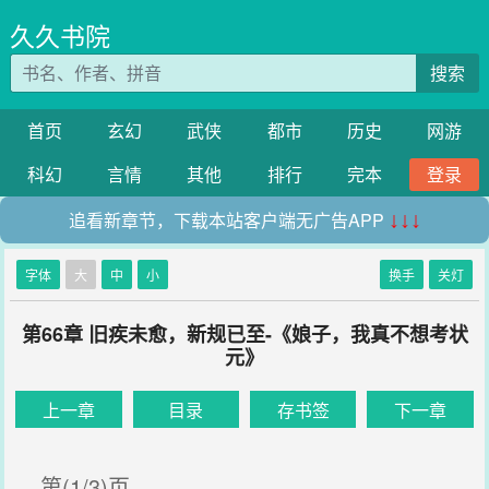
久久书院
搜索
首页
玄幻
武侠
都市
历史
网游
科幻
言情
其他
排行
完本
登录
追看新章节，下载本站客户端无广告APP
↓↓↓
字体
大
中
小
换手
关灯
第66章 旧疾未愈，新规已至-《娘子，我真不想考状
元》
上一章
目录
存书签
下一章
第(1/3)页