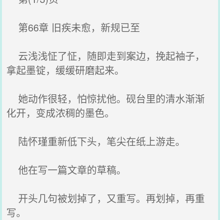
第66章 旧疾未愈，新规已至
云浅浅怔了怔，随即走到案边，挽起袖子，
拿起墨锭，缓缓研磨起来。
她动作很轻，怕惊扰他。砚台里的清水渐渐
化开，变成浓稠的墨色。
陆怀瑾重新低下头，笔尖在纸上游走。
他在写一篇文章的草稿。
开头几句被划掉了，又重写。再划掉，再重
写。