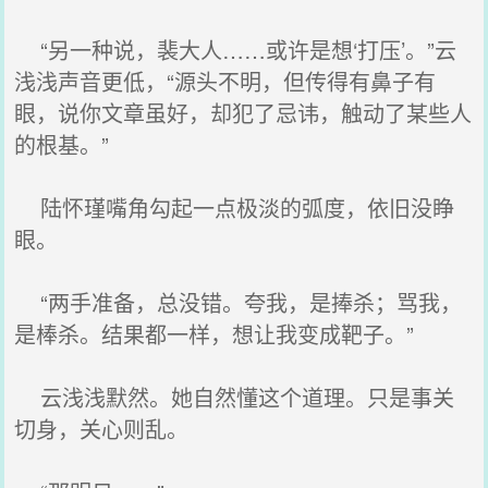
“另一种说，裴大人……或许是想‘打压’。”云
浅浅声音更低，“源头不明，但传得有鼻子有
眼，说你文章虽好，却犯了忌讳，触动了某些人
的根基。”
陆怀瑾嘴角勾起一点极淡的弧度，依旧没睁
眼。
“两手准备，总没错。夸我，是捧杀；骂我，
是棒杀。结果都一样，想让我变成靶子。”
云浅浅默然。她自然懂这个道理。只是事关
切身，关心则乱。