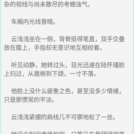
杂的视线与尚未散尽的考棚浊气。
车厢内光线昏暗。
云浅浅坐在一侧，背脊挺得笔直，双手交叠
放在膝上，手指却无意识地互相绞着。
听见动静，她转过头，目光迅速在陆怀瑾脸
上扫过，从眉梢到下颌，一寸不落。
他脸上没什么疲惫之色，甚至没多少情绪，
只是那惯常的平淡。
云浅浅紧绷的肩线几不可察地松了一丝。