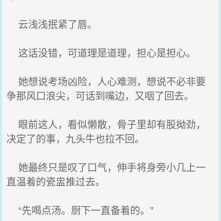
云浅浅抿紧了唇。
这话没错，可道理是道理，担心是担心。
她想说考场凶险，人心难测，想说不必非要
争那风口浪尖，可话到嘴边，又咽了回去。
眼前这人，看似懒散，骨子里却有股拗劲，
决定了的事，九头牛也拉不回。
她最终只是叹了口气，伸手将身旁小几上一
直温着的瓷盅推过去。
“先喝点汤。厨下一直备着的。”