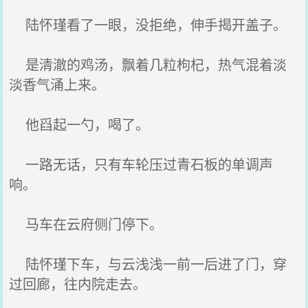
陆怀瑾看了一眼，没拒绝，伸手揭开盖子。
是清澈的鸡汤，飘着几粒枸杞，热气混着淡
淡香气涌上来。
他舀起一勺，喝了。
一路无话，只有车轮压过青石板的单调声
响。
马车在云府侧门停下。
陆怀瑾下车，与云浅浅一前一后进了门，穿
过回廊，往内院走去。