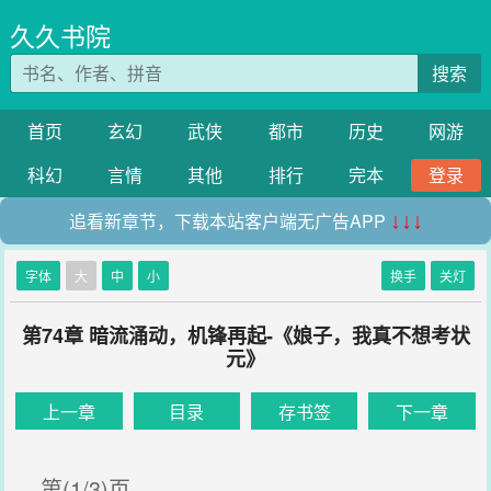
久久书院
搜索
首页
玄幻
武侠
都市
历史
网游
科幻
言情
其他
排行
完本
登录
追看新章节，下载本站客户端无广告APP
↓↓↓
字体
大
中
小
换手
关灯
第74章 暗流涌动，机锋再起-《娘子，我真不想考状
元》
上一章
目录
存书签
下一章
第(1/3)页