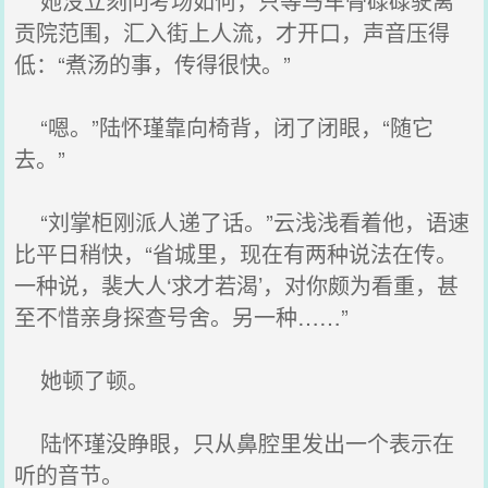
她没立刻问考场如何，只等马车骨碌碌驶离
贡院范围，汇入街上人流，才开口，声音压得
低：“煮汤的事，传得很快。”
“嗯。”陆怀瑾靠向椅背，闭了闭眼，“随它
去。”
“刘掌柜刚派人递了话。”云浅浅看着他，语速
比平日稍快，“省城里，现在有两种说法在传。
一种说，裴大人‘求才若渴’，对你颇为看重，甚
至不惜亲身探查号舍。另一种……”
她顿了顿。
陆怀瑾没睁眼，只从鼻腔里发出一个表示在
听的音节。