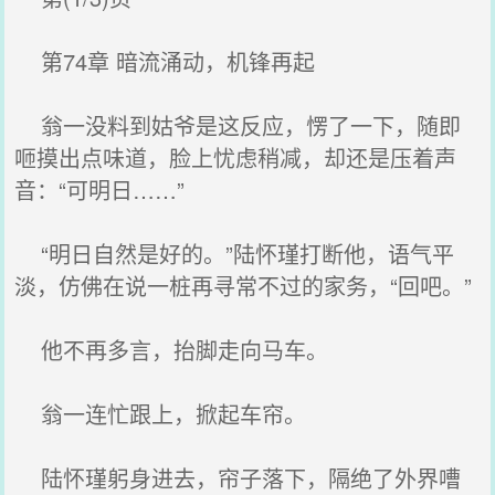
第74章 暗流涌动，机锋再起
翁一没料到姑爷是这反应，愣了一下，随即
咂摸出点味道，脸上忧虑稍减，却还是压着声
音：“可明日……”
“明日自然是好的。”陆怀瑾打断他，语气平
淡，仿佛在说一桩再寻常不过的家务，“回吧。”
他不再多言，抬脚走向马车。
翁一连忙跟上，掀起车帘。
陆怀瑾躬身进去，帘子落下，隔绝了外界嘈