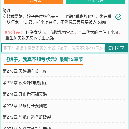
简介：
穿越成赘婿，娘子是位绝色美人，可惜她看我的眼神，像在看
一块朽木。“夫君，考个功名吧，不然我云家真要被人吃绝户
了。”她叹气。我，一个精通历史与社会学的现代博士，看着书上那些
其它作品：
科举女状元，我搅乱朝堂风
/
富二代大脑里住了个AI
/
“之乎者也”和简单的数理题，陷入了沉思。这玩意儿……需要考？好
重生倚天张无忌的长生之路
/
吧，为了报答救命之恩，也为了不让美人娘子失望，我只好收起我的
咸鱼心，勉强……去屠个榜吧。
复制分享
您要是觉得《
娘子，我真不想考状元
》还不错的话请不要忘记向您QQ
群和微博微信里的朋友推荐哦！
《娘子，我真不想考状元》最新12章节
第276章 天路通车关卡废
第275章 夜查奸细破阴谋
第274章 开山凿石铺天路
第273章 路难行卡要挡道
第272章 竹纸自造垄断破裂
第271章 铅活字革新生产线