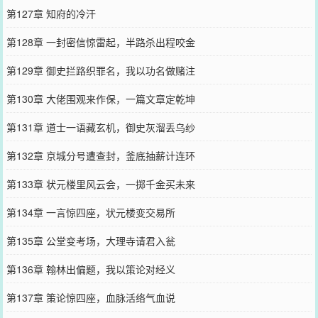
第127章 知府的冷汗
第128章 一封密信惊雷起，半路杀出程咬金
第129章 御史拦路织罪名，我以功名做赌注
第130章 大佬围观来作保，一篇文章定乾坤
第131章 道士一语藏玄机，御史灰溜丢乌纱
第132章 京城分号遭查封，釜底抽薪计连环
第133章 状元楼里风云会，一掷千金买未来
第134章 一言惊四座，状元楼变交易所
第135章 公堂变考场，大理寺请君入瓮
第136章 翰林出偏题，我以策论对经义
第137章 策论惊四座，血脉活络气血说