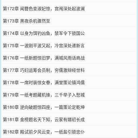
第172章 闻簪色变淑妃惊，宫闱深处起波澜
第173章 黑夜杀机骤然至
第174章 以身为饵钓凶鱼，禁军令下锁国公
第175章 一波刚平波又起，冷宫深处递新言
第176章 一纸新题惊旧梦，满城风雨话商战
第177章 巧妇运筹会员制，穷儒激辩经世科
第178章 一席时装惊女眷，满堂策论镇鸿儒
第179章 一纸考题藏机锋，三千举子入愁城
第180章 逆向破题惊四座，一篇策论定乾坤
第181章 金榜题名天下知，云家有婿初长成
第182章 殿试前夕风云变，一纸盐引锁忠仆