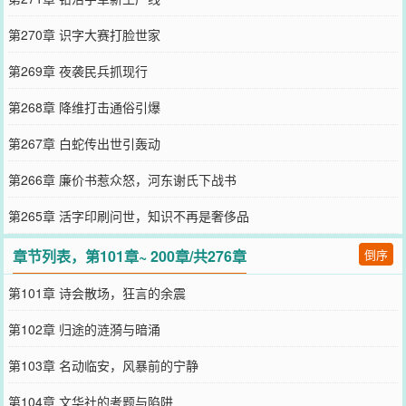
第270章 识字大赛打脸世家
第269章 夜袭民兵抓现行
第268章 降维打击通俗引爆
第267章 白蛇传出世引轰动
第266章 廉价书惹众怒，河东谢氏下战书
第265章 活字印刷问世，知识不再是奢侈品
章节列表，第101章~ 200章/共276章
倒序
第101章 诗会散场，狂言的余震
第102章 归途的涟漪与暗涌
第103章 名动临安，风暴前的宁静
第104章 文华社的考题与陷阱