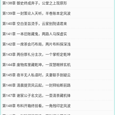
第138章 御史终成弃子，公堂之上现原形
第139章 一封策论入天听，半卷账本定风波
第140章 空白圣旨烫手，云家别院请君来
第141章 一本旧账藏鬼，两路人马探虚实
第142章 一席茶会巧布局，两片布料探深浅
第143章 两份厚礼分主次，一个掌柜定乾坤
第144章 废物库里藏乾坤，一双慧眼辨玄机
第145章 夜半无人私语时，夫妻联手剖疑云
第146章 清晨提货风云起，一封拜帖断前路
第147章 谢家公子名文远，一壶清茶藏机锋
第148章 布料开箱终验看，一角残印定风波