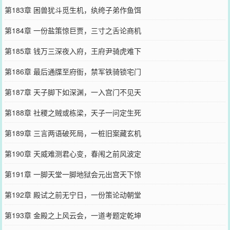
第183章 困兽犹斗觅生机，纨绔子弟作鱼饵
第184章 一份盐策惊巨贾，三寸之舌论商机
第185章 钱万三深夜入府，王府尹骑虎难下
第186章 最后通牒至府衙，禁军铁骑锁宅门
第187章 天子脚下如深渊，一入宫门不见天
第188章 社稷之贼或栋梁，天子一问定生死
第189章 三言两语破死局，一桩旧案藏玄机
第190章 天威难测君心变，春闱之前风波定
第191章 一脚天堂一脚地狱会元出宫天下惊
第192章 殿试之前无宁日，一份策论动朝堂
第193章 金殿之上风云会，一道考题定乾坤