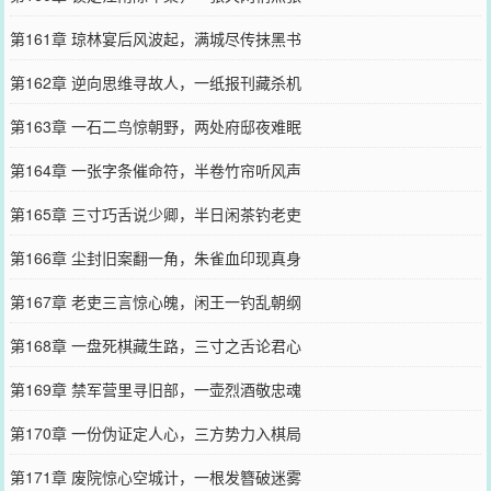
第161章 琼林宴后风波起，满城尽传抹黑书
第162章 逆向思维寻故人，一纸报刊藏杀机
第163章 一石二鸟惊朝野，两处府邸夜难眠
第164章 一张字条催命符，半卷竹帘听风声
第165章 三寸巧舌说少卿，半日闲茶钓老吏
第166章 尘封旧案翻一角，朱雀血印现真身
第167章 老吏三言惊心魄，闲王一钓乱朝纲
第168章 一盘死棋藏生路，三寸之舌论君心
第169章 禁军营里寻旧部，一壶烈酒敬忠魂
第170章 一份伪证定人心，三方势力入棋局
第171章 废院惊心空城计，一根发簪破迷雾