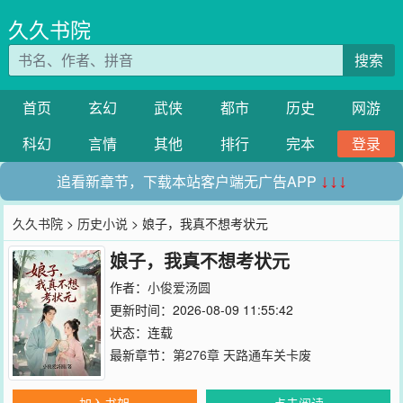
久久书院
搜索
首页
玄幻
武侠
都市
历史
网游
科幻
言情
其他
排行
完本
登录
追看新章节，下载本站客户端无广告APP
↓↓↓
久久书院
>
历史小说
> 娘子，我真不想考状元
娘子，我真不想考状元
作者：
小俊爱汤圆
更新时间：2026-08-09 11:55:42
状态：连载
最新章节：
第276章 天路通车关卡废
加入书架
点击阅读