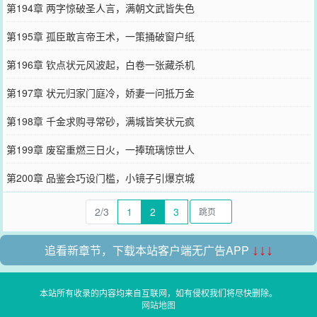
第194章 两字惊破圣人言，满朝文武皆失色
第195章 孤臣敢言帝王术，一策捅破窗户纸
第196章 钦点状元风波起，白卷一张藏杀机
第197章 状元归家门庭冷，娇妻一问抵万金
第198章 千金求购寻常砂，满城皆笑状元疯
第199章 废窑重燃三日火，一捧琉璃惊世人
第200章 品鉴会巧设门槛，小镜子引爆京城
2/3
1
2
3
追看新章节，下载本站客户端无广告APP
↓↓↓
本站所有收录的内容均来自互联网，如有侵权我们将尽快删除。
网站地图