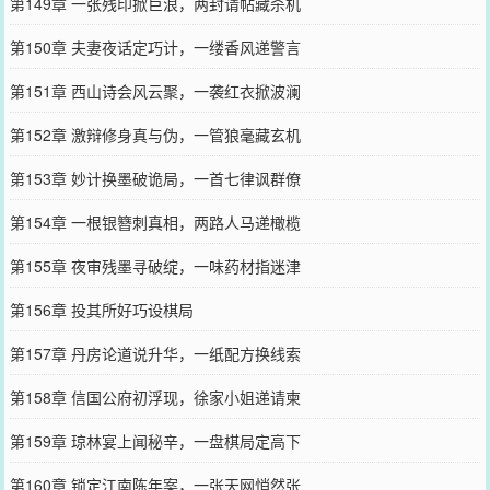
第149章 一张残印掀巨浪，两封请帖藏杀机
第150章 夫妻夜话定巧计，一缕香风递警言
第151章 西山诗会风云聚，一袭红衣掀波澜
第152章 激辩修身真与伪，一管狼毫藏玄机
第153章 妙计换墨破诡局，一首七律讽群僚
第154章 一根银簪刺真相，两路人马递橄榄
第155章 夜审残墨寻破绽，一味药材指迷津
第156章 投其所好巧设棋局
第157章 丹房论道说升华，一纸配方换线索
第158章 信国公府初浮现，徐家小姐递请柬
第159章 琼林宴上闻秘辛，一盘棋局定高下
第160章 锁定江南陈年案，一张天网悄然张