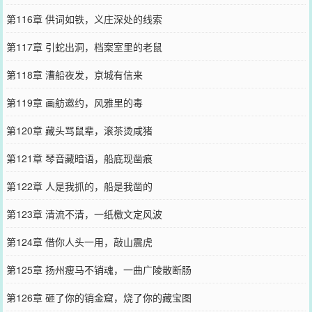
第116章 供词如铁，义庄深处的线索
第117章 引蛇出洞，档案室里的老鼠
第118章 漕船夜发，京城有信来
第119章 画舫邀约，风雅里的毒
第120章 藏头骂鼠辈，滚茶烫咸猪
第121章 琴音藏暗语，船底现凿痕
第122章 人是我抓的，船是我凿的
第123章 清流不清，一纸檄文定风波
第124章 借你人头一用，敲山震虎
第125章 扬州瘦马不销魂，一曲广陵散断肠
第126章 砸了你的销金窟，烧了你的藏宝图