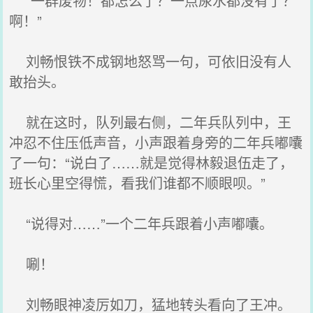
“一群废物！都怎么了？一点尿水都没有了？
啊！”
刘畅恨铁不成钢地怒骂一句，可依旧没有人
敢抬头。
就在这时，队列最右侧，二年兵队列中，王
冲忍不住压低声音，小声跟着身旁的二年兵嘟囔
了一句：“说白了……就是觉得林毅退伍走了，
班长心里空得慌，看我们谁都不顺眼呗。”
“说得对……”一个二年兵跟着小声嘟囔。
唰！
刘畅眼神凌厉如刀，猛地转头看向了王冲。