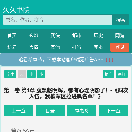
久久书院
搜索
首页
玄幻
武侠
都市
历史
网游
科幻
言情
其他
排行
完本
登录
追看新章节，下载本站客户端无广告APP
↓↓↓
字体
大
中
小
换手
关灯
第一卷 第4章 腹黑赵明辉，都有心理阴影了！-《四次
入伍，我被军区拉进黑名单！》
上一章
目录
存书签
下一章
第(1/3)页