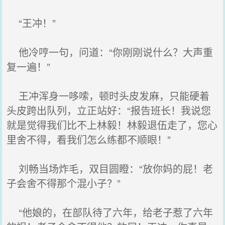
“王冲！”
他冷哼一句，问道：“你刚刚说什么？大声重
复一遍！”
王冲浑身一哆嗦，顿时头皮发麻，只能硬着
头皮跨出队列，立正站好：“报告班长！我说您
就是觉得我们比不上林毅！林毅退伍走了，您心
里舍不得，看我们怎么练都不顺眼！”
刘畅当场炸毛，双目圆瞪：“放你妈的屁！老
子会舍不得那个混小子？”
“他娘的，在部队待了六年，给老子惹了六年