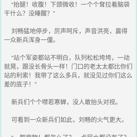
“抬腿！收腹！下颌微收！一个个耷拉着脑袋
干什么？没睡醒？”
刘畅猛地停步，厉声呵斥，声音洪亮，震得
一众新兵浑身一僵。
“站个军姿都站不明白，队列松松垮垮，一动
就晃，跟没长骨头一样！门口的老太太都比你们
站的利索！我带了这么多兵，就没见过你们这么
差的底子！”
新兵们个个噤若寒蝉，没人敢抬头对视。
可看到一众新兵们如此，刘畅的火气更大。