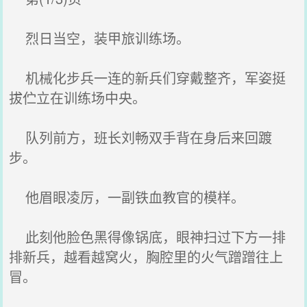
烈日当空，装甲旅训练场。
机械化步兵一连的新兵们穿戴整齐，军姿挺
拔伫立在训练场中央。
队列前方，班长刘畅双手背在身后来回踱
步。
他眉眼凌厉，一副铁血教官的模样。
此刻他脸色黑得像锅底，眼神扫过下方一排
排新兵，越看越窝火，胸腔里的火气蹭蹭往上
冒。