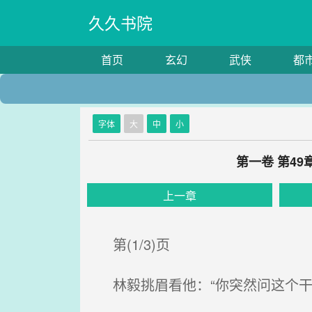
久久书院
首页
玄幻
武侠
都
字体
大
中
小
第一卷 第4
上一章
第(1/3)页
林毅挑眉看他：“你突然问这个干