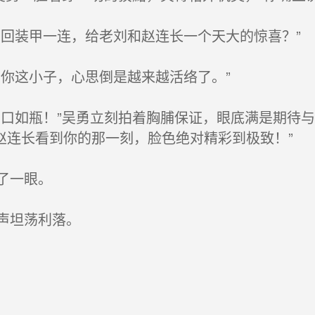
回装甲一连，给老刘和赵连长一个天大的惊喜？”
你这小子，心思倒是越来越活络了。”
口如瓶！”吴勇立刻拍着胸脯保证，眼底满是期待与
赵连长看到你的那一刻，脸色绝对精彩到极致！”
了一眼。
声坦荡利落。