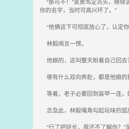
“那可不！”吴勇笃定点头，继续
你的名字，当时可高兴坏了。”
“他俩这下可彻底放心了，认定你
林毅闻言一愣。
他娘的，这叫整天盼着自己回去
哪有什么双向奔赴，都是他娘的
等着，老子必要回到装甲一连，
念及此，林毅嘴角勾起玩味的弧度
“行了吧班长，我还不了解你？”