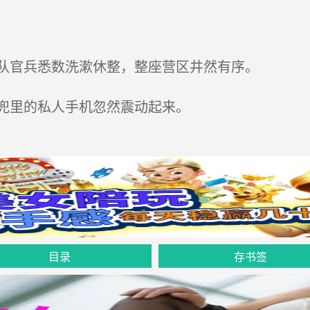
队官兵悉数洗漱休整，整座营区井然有序。
兜里的私人手机忽然震动起来。
目录
存书签