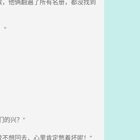
候，他俩翻遍了所有名册，都没找到
”
的兴？”
说不想回去，心里肯定憋着坏呢！”