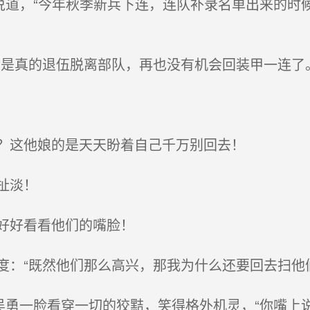
说道，“今年秋季新兵下连，连队补录名单出来的时
是真的退伍脱离部队，再也没有机会回装甲一连了。
？这他娘的是天天盼着自己千万别回去！
扯淡！
好好看看他们的嘴脸！
：“既然他们那么高兴，那我为什么还要回去扫他们
吴勇一脸看穿一切的狡黠，笑得格外机灵，“你嘴上