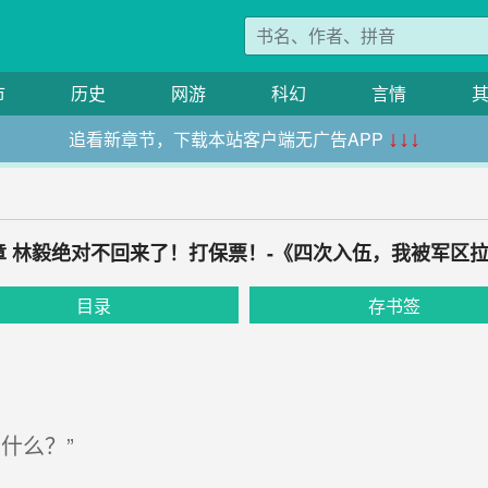
市
历史
网游
科幻
言情
追看新章节，下载本站客户端无广告APP
↓↓↓
9章 林毅绝对不回来了！打保票！-《四次入伍，我被军区
目录
存书签
什么？”