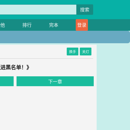
搜索
其他
排行
完本
登录
换手
关灯
拉进黑名单！》
下一章