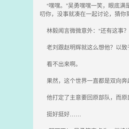
“嘿嘿。”吴勇嘿嘿一笑，眼底满
叨你，没事就凑在一起讨论，猜你
林毅闻言微微意外：“还有这事？
老刘跟赵明辉就这么想他？以致
看不出来啊。
果然，这个世界一直都是双向奔
他打定了主意要回原部队，而原
挺好挺好……