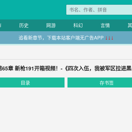
市
历史
网游
科幻
言情
追看新章节，下载本站客户端无广告APP
↓↓↓
第65章 新枪191开箱视频！-《四次入伍，我被军区拉进
目录
存书签