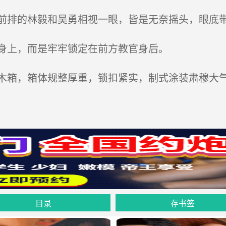
排的林毅和吴勇相视一眼，皆是无奈摇头，眼底
身上，而是牢牢锁定在前方教官身后。
箱，箱体规整厚重，锁扣紧实，制式涂装肃穆大气
目录
存书签