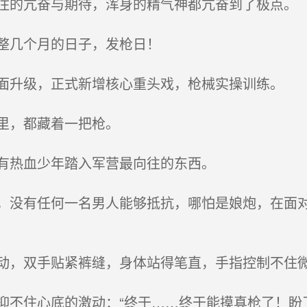
的亢奋与期待，浑身的精气神都亢奋到了极点。
整几个月的日子，发枪日！
升级，正式新增核心重头戏，枪械实操训练。
里，都藏着一把枪。
有热血少年踏入军营最向往的东西。
没有任何一名男人能够抵抗，哪怕是娘炮，在面对
，双手贴紧裤缝，身体站得笔直，手指控制不住
不住心底的激动：“终于……终于能摸真枪了！盼