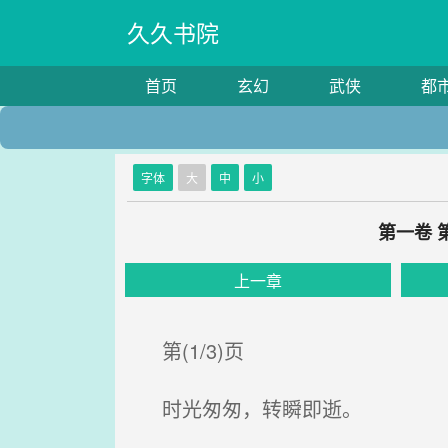
久久书院
首页
玄幻
武侠
都
字体
大
中
小
第一卷 
上一章
第(1/3)页
时光匆匆，转瞬即逝。