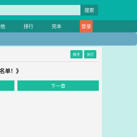
搜索
其他
排行
完本
登录
换手
关灯
黑名单！》
下一章