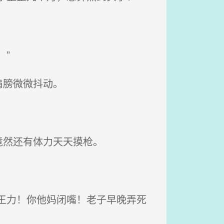
”
肩膀微微抖动。
竟然还有体力天天摸枪。
王力！你他妈闭嘴！老子早晚弄死