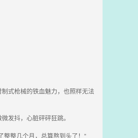
制式枪械的铁血魅力，也照样无法
微微发抖，心脏砰砰狂跳。
了整整几个月，总算熬到头了！”