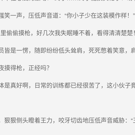
笑一声，压低声音道：“你小子少在这装模作样！”
里偷偷摸枪，好几次我失眠睡不着，看得清清楚楚！
皆是一愣，随即纷纷低头耸肩，死死憋着笑意，
夜摸得枪，正经吗？
是真好啊，日常的训练都已经很苦了，这小伙子
狠狠侧头瞪着王力，咬牙切齿地压低声音威胁：“