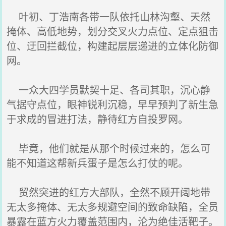
叶初、丁浩南各带一队依托山林沟壑、天然
掩体、高低地势，划分交叉火力点位、定点狙击
位、迂回拦截位，构建起层层递进的立体化防御
网。
一众大四学员默契十足、各司其职，沉心静
气据守点位，眼神锐利沉稳，早早预判了新生急
于求成的冒进打法，静待红方自投罗网。
毕竟，他们就是从那个时候过来的，怎么可
能不知道这帮新兵蛋子是怎么打仗的呢。
贸然突进的红方大部队，全然不顾开阔地带
无太多掩体、无太多规避空间的致命缺陷，全员
暴露在蓝方火力覆盖范围内，沦为绝佳活靶子。