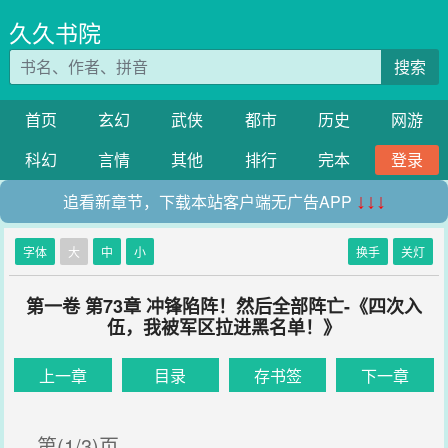
久久书院
搜索
首页
玄幻
武侠
都市
历史
网游
科幻
言情
其他
排行
完本
登录
追看新章节，下载本站客户端无广告APP
↓↓↓
字体
大
中
小
换手
关灯
第一卷 第73章 冲锋陷阵！然后全部阵亡-《四次入
伍，我被军区拉进黑名单！》
上一章
目录
存书签
下一章
第(1/3)页